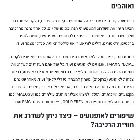
ואוהבים
בעוד שחלקנו נהנים מרכיבה על אופנועים נקיים משיפורים, חלקנו האחר כבר
הבינו מזמן את השדרוג המשמעותי הזה. בסופו של יום, כל אחד נהנה מהרכיבה
שלו בצורה שונה. ומי שאוהב שיפורים לקטנועים ואופנועים, ישמח לשפר
ברקסים, וריאטורים, רולים לוריאטור, את פילטר האוויר, סנדלי מצמד ועוד.
בחנות סופק בייק תוכלו למצוא שדרוגים ושיפורים לאופנועים, שיפורים לקטנועי
TMAX SPECIAL, אגזוזים לאופנועים ועוד. כל עוד אתם מעוניינים לשדרג את
חוויית הרכיבה שלכם, אנחנו נמליץ לכם גם על שיפור מסבים באופנוע, רכישת
צלחות לאופנוע (ברקסים), פעמון למצמד, סנדלי קלאץ' ועוד. מאחר שאנחנו
מבינים עד כמה חשובה חוויית הרכיבה, אנו מייבאים אך ורק חלפים ושיפורים
מקצועיים ואיכותיים. תוכלו למצוא אצלנו מותגים עולמיים כמו MALOSSI, כמו
כן מותגים עולמיים נוספים כמו GOLD FREN, פילטר אוויר פתוח BMC ועוד.
שיפורים לאופנועים – כיצד ניתן לשדרג את
חוויית הרכיבה?
קודם כל, כדאי להבחין בין שדרוגים של חוויית הנהיגה לשיפורים באופנועים