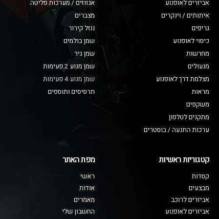
אביזרים לאופנוע
אגזוזים / מערכות פליטה
איתותים / וינקרים
מצברים
גריפים
נוזל קירור
כיסוי לאופנוע
שמן בולמים
מחרשות
שמן גיר
מנעולים
שמן מנוע 2 פעימות
מצלמת דרך לאופנוע
שמן מנוע 4 פעימות
מראות
תרסיסים ותוספים
משקפים
מתקנים לטלפון
ערכות התנעה / בוסטרים
קטגוריות ראשיות
מפת האתר
קסדות
ראשי
מבצעים
אודות
אביזרים לרוכב
מאמרים
אביזרים לאופנוע
החשבון שלי