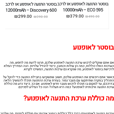
בוסטר התנעה לאופנוע או לרכב
בוסטר התנעה לאופנוע או לרכב
10000mAh – ECO 595
12000mAh – Discovery 600
₪
379.00
₪
299.00
₪
490.00
₪
390.00
בוסטר לאופנוע
אם אתם שוקלים לרכוש ערכת התנעה לאופנוע שלכם, תרצו לדעת מה לחפש, מה
הערכות האלו כוללות, כמה הן עולות וכמובן, כיצד להוזיל עלויות. הנה המדריך המלא
לרכישת בוסטר לאופנוע, מה שנקרא גם ערכות התנעה, המשיכו לקרוא.
כאשר אתם רוכשים את האופנוע שלכם, חשוב שתשקיעו בחבילת התנעה כדי להקל על
התהליך במקרה שתיתקעו עם מצבר גמור. בעזרת ערכת ההתנעה תוכלו להמשיך הלאה
בדרככם, עד למקום בו תוכלו לרכוש מצבר חדש לאופנוע.
אם
כך
,
כיצד
נדע
מה
כוללת
ערכת
התנעה
איכותית
לאופנוע
?
כמה
היא
תעלה
?
הנה
כל
המידע
לפניכם
.
מה
כוללת
ערכת
התנעה
לאופנוע
?
ערכות
התנעה
לאופנועים
בדרך
כלל
כוללות
בוסטר איכותי עם סוללת ליתיום, מה שלרוב