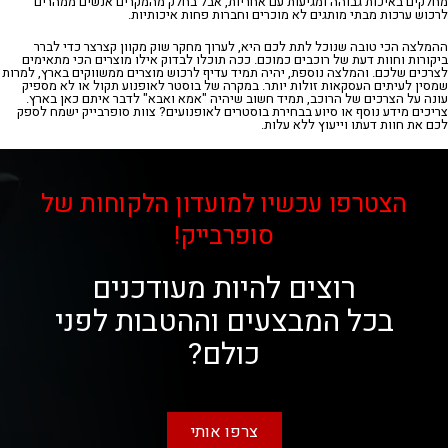
מחלקים באיכות גבוהה ומגיעות עם אחריות, אבל בחלק מהמקרים אנשים ממהרים
לרכוש ערכות מבתי מותגים לא מוכרים וחברות פחות איכותיות.
ההמלצה הכי טובה שנוכל לתת לכם היא, לערוך מחקר שוק מקוון קצרצר כדי לברר
ביקורות וחוות דעת של רוכבים כמוכם. ככה תוכלו לבדוק אילו מוצרים הכי מתאימים
לצרכים שלכם. והמלצה נוספת, יהיה תמיד עדיף לרכוש מוצרים ממשווקים בארץ, למרות
שמסין לעיתים העסקאות זולות יותר. במקרה של בוסטר לאופנוע תקול או לא מספיק
עונה על הצרכים של הרוכב, תמיד חשוב שיהיה "אמא ואבא" לדבר איתם כאן בארץ.
צריכים מידע נוסף או סיוע בבחירת בוסטרים לאופנועים? צוות סופרבייק ישמח לספק
לכם את חוות דעתו וייעוץ ללא עלות.
הצטרפו עכשיו למועדון הלקוחות של
סופרבייק!
רוצים להיות מעודכנים
בכל המבצעים וההטבות לפני
כולם?
צרפו אותי