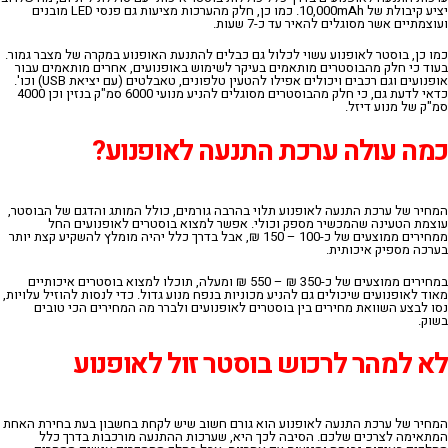
יציע קיבולת של 10,000
mAh
. כמו כן, חלק מהערכות מציעות גם פנסי
LED
מובנים
ועוצמתיים אשר מסוגלים להאיר עד כ-7 שעות.
כמו כן, בוסטר לאופנוע עשוי לכלול גם כבלים להתנעת האופנוע במקרה של מצבר גמור.
בעוד כי חלק מהבוסטרים מותאמים בעיקר לשימוש באופנועים, אחרים מותאמים עבור
אופנועים וגם רכבים ויכולים אפילו להטעין טלפונים, טאבלטים (עם יציאת USB) וכו'.
כדאי לדעת גם, כי חלק מהבוסטרים מסוגלים להניע מנועי 6000 סמ"ק בנזין וכן 4000
סמ"ק של מנוע דיזל.
כמה עולה ערכת התנעה לאופנוע?
המחיר של ערכת התנעה לאופנוע תלוי בהרבה גורמים, כולל המותג והדגם של הבוסטר,
עוצמת הטעינה שהמכשיר מספק וכולי. אפשר למצוא בוסטרים לאופנועים החל
ממחירים ממוצעים של כ-100 – 150 ₪, אבל בדרך כלל יהיה מומלץ להשקיע קצת יותר
בערכה מספיק איכותית.
במחירים ממוצעים של כ-350 ₪ – 550 ₪ ומעלה, תוכלו למצוא בוסטרים איכותיים
מאוד לאופנועים שיכולים גם להניע מכוניות בנפח מנוע גדול. כדי לנסות להוזיל עלויות,
נסו לבצע השוואת מחירים בין בוסטרים לאופנועים ולברר מה המחירים הכי טובים
בשוק.
לא למהר לרכוש בוסטר זול לאופנוע
המחיר של ערכת התנעה לאופנוע הוא גורם חשוב שיש לקחת בחשבון בעת בחירת האחת
המתאימה לצרכים שלכם. הסיבה לכך היא, שערכות ההתנעה מורכבות בדרך כלל