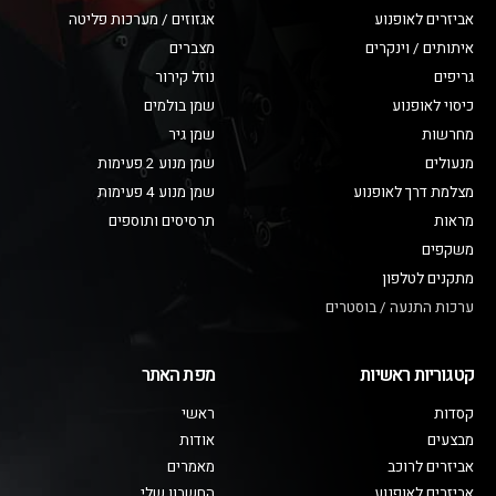
אביזרים לאופנוע
אגזוזים / מערכות פליטה
איתותים / וינקרים
מצברים
גריפים
נוזל קירור
כיסוי לאופנוע
שמן בולמים
מחרשות
שמן גיר
מנעולים
שמן מנוע 2 פעימות
מצלמת דרך לאופנוע
שמן מנוע 4 פעימות
מראות
תרסיסים ותוספים
משקפים
מתקנים לטלפון
ערכות התנעה / בוסטרים
קטגוריות ראשיות
מפת האתר
קסדות
ראשי
מבצעים
אודות
אביזרים לרוכב
מאמרים
אביזרים לאופנוע
החשבון שלי