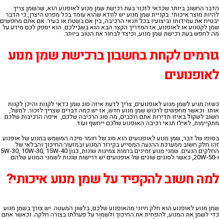
הדבר החשוב ביותר שכדאי לזכור בעת רכישת שמן מנוע לאופנוע הוא, שהשמן צריך
להיות מוצר איכותי. בקניית שמן מנוע יש לוודא שהוא עומד בכל מפרט היצרן, כי הדבר
יבטיח את עמידותו וביצועיו בכל תנאי הרכיבה, בין אם בשטח או בעיר. אם אתם מחפשים
שמן לקטנוע או לאופנוע, אז המדריך הקצר הבא הוא בשבילכם. הוא יספק לכם מידע על
מה לחפש בעת רכישת שמן מנוע, וכיצד לבחור את הטוב ביותר.
גורמים
לקחת
בחשבון
ברכישת
שמן
מנוע
לאופנועים
כשזה מגיע לשמן מנוע לאופנועים, צריך לדעת איזה סוג שמן כדאי לקנות והיכן לקנות
אותו. וכאשר מחפשים לרכוש שמן מנוע חדש, אז יש כמה דברים שצריך לזכור. למשל,
חשוב לשקול באיזו תדירות אתם רוכבים, מה סוג הרכיבה שלכם,
איפה הרכיבות שלכם
מתקיימות, לאילו תנאי רכיבה האופנוע שלכם ייחשף ועוד.
בסופו של דבר, שמן מנוע לאופנועים הוא סוג של חומר סיכה המשמש במנוע של אופנוע.
זהו חלק חשוב ממערכת ההנעה המסייע בקירור המנוע ובמזעור החיכוך והבלאי של
החלקים הנעים. שמני מנוע זמינים ברמות צמיגות שונות, כגון 5
W-30, 10W-30, 15W-40
ו-20
W-50
, כאשר לסוגים שונים של אופנועים יש דרישות שונות לשמני המנוע שלהם.
למה
חשוב
להקפיד
על
שמן
מנוע
איכותי
?
שמן מנוע לאופנוע הוא חלק חיוני מהאופנוע שלכם, בלשון המעטה. יש צורך בשמן מנוע
כדי לשמן את המנוע, להפחית את החיכוך ולשמור על פעולתו בצורה חלקה. וכאשר אתם