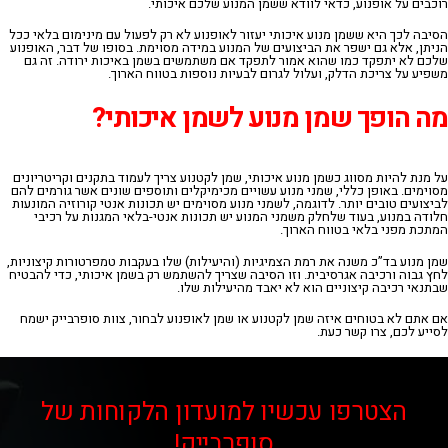
רוכבים על אופנוע, כדאי לוודא ששמן המנוע שלכם איכותי.
הסיבה לכך היא ששמן מנוע איכותי יעזור לאופנוע לא רק לפעול עם מינימום בלאי ככל
הניתן, אלא גם ישפר את הביצועים של המנוע במידה מסוימת. בסופו של דבר, האופנוע
שלכם לא יתפקד כמו שהוא אמור לתפקד אם משתמשים בשמן באיכות ירודה. זה גם
משפיע על צריכת הדלק, ועלול לגרום לבעיות נוספות בטווח הארוך.
מה
הופך
שמן
מנוע
לשמן
איכותי
?
על מנת להיות מסווג כשמן מנוע איכותי, שמן לקטנוע צריך לעמוד בתקנים וקריטריונים
מסוימים. באופן כללי, שמני מנוע עשויים מכימיקלים ותוספים שונים אשר גורמים להם
לביצועים טובים יותר. לדוגמה, לשמני מנוע מסוימים יש תכונות אנטי קורוזיה המונעות
חלודה במנוע, בעוד שלחלק משמני המנוע יש תכונות אנטי-בלאי המגנות על רכיבי
המתכת מפני בלאי בטווח הארוך.
שמן מנוע בד”כ משנה את רמת הצמיגיות (והיעילות) שלו בעקבות טמפרטורות קיצוניות,
לחץ גבוה ורכיבה אגרסיבית. וזו הסיבה שצריך להשתמש רק בשמן איכותי, כדי להבטיח
שבתנאי רכיבה קיצוניים הוא לא יאבד מהיעילות שלו.
אם אתם לא בטוחים איזה שמן לקטנוע או שמן לאופנוע לבחור
,
צוות סופרבייק ישמח
לסייע לכם
,
צרו קשר כעת
.
הצטרפו עכשיו למועדון הלקוחות של
סופרבייק!