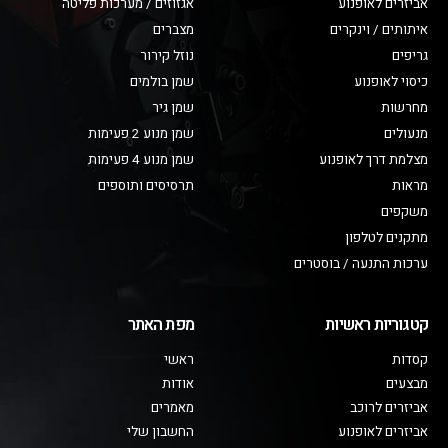
אביזרים לאופנוע
אגזוזים / מערכות פליטה
איתותים / וינקרים
מצברים
גריפים
נוזל קירור
כיסוי לאופנוע
שמן בולמים
מחרשות
שמן גיר
מנעולים
שמן מנוע 2 פעימות
מצלמת דרך לאופנוע
שמן מנוע 4 פעימות
מראות
תרסיסים ותוספים
משקפים
מתקנים לטלפון
ערכות התנעה / בוסטרים
קטגוריות ראשיות
מפת האתר
קסדות
ראשי
מבצעים
אודות
אביזרים לרוכב
מאמרים
אביזרים לאופנוע
החשבון שלי