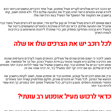
יש הרבה דברים שנלווים לקניית מעיל אופנוע, אבל אחד הדברים החשובים ביותר הוא
לוודא שהוא מתאים כראוי ואינו מגביל את התנועה שלכם כלל. ולא פחות חשוב, קחו
בחשבון את הפקטור של המשקל של המעיל בעת הרכישה שלו.
כשם שאתם לא רוצים מעיל שגדול או קטן עליכם מדי, אתם גם לא רוצים מעיל מאוד כבד
שיגביל את התנועה שלכם. כדאי גם לוודא שאיכות החומרים המשמשים בייצור של
המעיל היא גבוהה ומחזיקה מספיק זמן, כדי שתוכלו ליהנות מהשימוש בו ברכיבות
לטווח הארוך.
לכל רוכב יש את הצרכים שלו או שלה
חשוב לזכור כי ישנם סוגים שונים של מעילים, הנותנים מענה לצרכים והעדפות שונות.
סוג הרכיבה שלכם היא פקטור מהותי בבחירת המעיל הנכון
,
ועל כך אל תתפשרו
.
אם
אתם רוכבי כביש על אופנוע כבד
,
קחו בחשבון שמעיל עור עשוי להיות הרבה יותר מתאים
לצרכים שלכם
.
גם אם יהיה יקר יותר ממעילי בד
,
זה יהיה שווה את זה
.
ובין אם אתם רוכבים על קטנוע
,
אופנוע כבד או אופנוע שטח
,
חשוב לקחת בחשבון את
הנושא של המיגון
.
לכל מעיל יש מיגונים שונים
,
חלקם מפלסטיק קשיח יותר מאחרים
וחומרי סגסוגות נוספים
.
מטבע הדברים
,
ככל שהמעיל ממוגן יותר במגנים
,
כך הוא עשוי
להיות כבד יותר
.
כדאי
לרכוש
מעיל
אופנוע
רב
עונתי
?