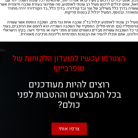
נכון
,
אתם
יכולים
לרכוש
2
מעילים
או
אפילו
יותר
,
שיתאימו
לכל
עונות
השנה
.
יחד
עם
זאת
,
אתם
יכולים
לרכוש
מעיל
רב
עונתי
לאופנוע
,
מה
שמיוצר
בעזרת
שכבה
חיצונית אשר
עשויה בדרך כלל משילוב של עור ובד קורדורה. בדרך כלל, בד הקורדורה יהיה מחורר
ומאוורר, ובנוסף, המעיל יכלול 2 בטנות פריקות.
מעיל רב עונתי לאופנוע יכלול בד"כ שכבה אחת נגד מים,
ושכבה נוספת אשר עשויה
טרמופליז (גם: תרמו-פליז). התפקיד של השכבה השנייה הוא לחמם את הרוכבים, בעוד
כי כל השכבות עשויות מבדים נושמים ומגנים מפני זיעה או מדיפי זיעה. בקיץ הישראלי
הלוהט, אתם תוכלו להסיר את הבטנות הפנימיות וליהנות מרכיבה מאווררת.
הצטרפו עכשיו למועדון הלקוחות של
סופרבייק!
רוצים להיות מעודכנים
בכל המבצעים וההטבות לפני
כולם?
צרפו אותי