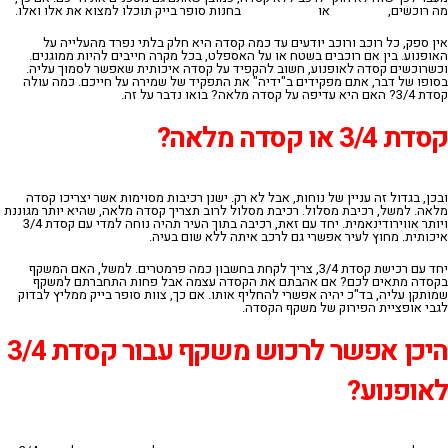
מה רוכשים,
קסדת 3/4
או
קסדה מלאה?
בחנות סופר בייק תוכלו למצוא את אלו ואלו.
אין ספק, כל רוכב ורוכב יודעים עד כמה קסדה היא חלק בלתי נפרד מהעלייה על
האופנוע. בין אם רוכבים בשטח או על האספלט, בכל מקרה חייבים להיות ממוגנים.
וכשרוכשים קסדה לאופנוע, חשוב להקפיד על קסדה איכותית שאפשר לסמוך עליה.
בסופו של דבר, אתם מפקידים ב"ידיה" את התפקיד של שמירה על חייכם. כמה עולה
קסדת 3/4? האם היא עדיפה על קסדה מלאה? בואו נדבר על זה.
קסדת 3/4 או קסדה מלאה?
ובכן, בגדול זה עניין של נוחות, אבל לא רק. ישנן רכיבות מסוימות אשר יצריכו קסדה
מלאה. למשל, רכיבת מסלול. רכיבת מסלול לרוב תצריך קסדה מלאה, שהיא יותר מגוננת
ויותר אווירודינאמית. יחד עם זאת, רכיבה בתוך העיר תהיה נוחה למדי עם קסדת 3/4
איכותית. מחוץ לעיר אפשרי גם לרכב איתה ללא שום בעיה.
יחד עם רכישת קסדת 3/4, צריך לקחת בחשבון כמה פרמטרים. למשל, האם המשקף
בקסדה מתאים לכם? אם אהבתם את הקסדה עצמה אבל פחות התחברתם למשקף
שמותקן עליה, בד"כ יהיה אפשרי להחליף אותו. אם כך, צוות סופר בייק ממליץ לבדוק
לגבי אופציית הפירוק של משקף הקסדה.
היכן אפשר לרכוש משקף עבור קסדת 3/4
לאופנוע?