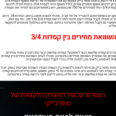
כדאי לדעת, בחנות סופר בייק תמצאו גם את האפשרות של רכישת משקף לקסדת 3/4.
ניתן לרכוש משקף מסוגים שונים, כולל משקף כהה לקסדת 4\3. בחנות תוכלו לרכוש
קסדת 3/4 החל ממחירים של 750 ₪ בממוצע, ויש באפשרותכם גם למדוד את הקסדה.
אם יש באפשרותכם להתנייד אל תל אביב, תוכלו למצוא אותנו ברחוב הסדנא 18, דרום
ת"א. תוכלו לקבל אצלנו ייעוץ חינמי לפני רכישת קסדת 3/4 מכל סוג. יחד עם זאת,
אפשרי גם לקבל מאיתנו ייעוץ אינטרנטי בחינם. מעדיפים בטלפון? מוזמנים להתקשר
אלינו.
השוואת מחירים בין קסדות 3/4
צריכים קסדת שלושת רבעי לאופנוע? קסדות שלושת רבעי נמכרים בין טווחי מחירים
שונים, מה שמצריך השוואת מחירים באינטרנט. תוכלו לערוך השוואת מחירים בין קסדות
4\3 לאופנוע, ולאחר מכן לפנות אלינו בכדי לקבל הצעה אטרקטיבית.
חנות סופר בייק מבטיחה לנסות ולהשוות בין הצעות המחיר השונות שקיימות בשוק. זכרו
כי קסדת חצי לאופנוע היא אינה מותרת על פי החוק. משמע, אתם צריכים לחבוש קסדה
מלאה או קסדת שלושת רבעי. פנו אלינו בנוגע לייעוץ לפני רכישת קסדה באינטרנט.
הצטרפו עכשיו למועדון הלקוחות של
סופרבייק!