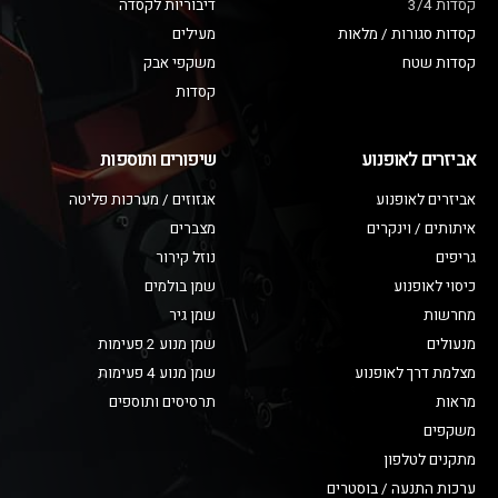
קסדות 3/4
דיבוריות לקסדה
קסדות סגורות / מלאות
מעילים
קסדות שטח
משקפי אבק
קסדות
אביזרים לאופנוע
שיפורים ותוספות
אביזרים לאופנוע
אגזוזים / מערכות פליטה
איתותים / וינקרים
מצברים
גריפים
נוזל קירור
כיסוי לאופנוע
שמן בולמים
מחרשות
שמן גיר
מנעולים
שמן מנוע 2 פעימות
מצלמת דרך לאופנוע
שמן מנוע 4 פעימות
מראות
תרסיסים ותוספים
משקפים
מתקנים לטלפון
ערכות התנעה / בוסטרים