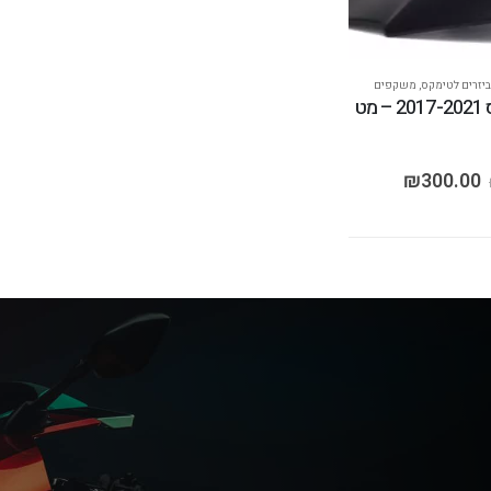
יזרים לטימקס
,
משקפים
ט
₪
300.00