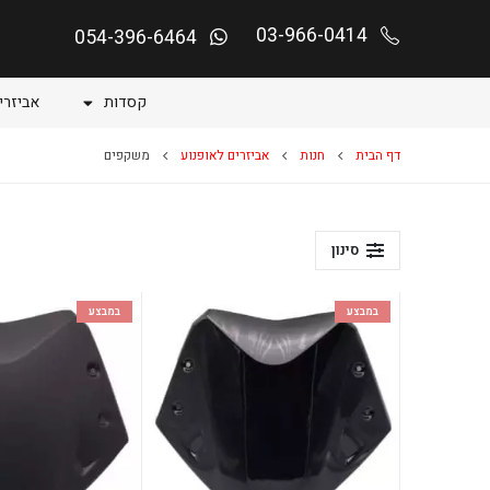
03-966-0414
054-396-6464
קסדות
אביזרי
דף הבית
חנות
אביזרים לאופנוע
משקפים
סינון
במבצע
במבצע