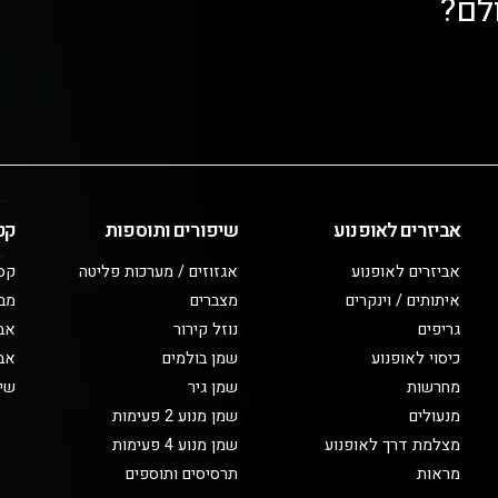
לם?
אביזרים לאופנוע
שיפורים ותוספות
קט
אביזרים לאופנוע
אגזוזים / מערכות פליטה
קס
איתותים / וינקרים
מצברים
מב
גריפים
נוזל קירור
אבי
כיסוי לאופנוע
שמן בולמים
אבי
מחרשות
שמן גיר
שיפ
מנעולים
שמן מנוע 2 פעימות
מצלמת דרך לאופנוע
שמן מנוע 4 פעימות
מראות
תרסיסים ותוספים