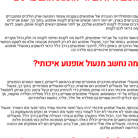
עם הפופולריות הגוברת של אופנועים בעקבות עומסי התנועה שרק הולכים ומתגברים
בכבישים בארץ, יש יותר ויותר אנשים שרוצים לקנות אופנוע. בתוך כך, ישנם אביזרים
רבים שתוכלו לקנות לאופנוע שלכם, אך לפני שאתם יוצאים לקנות אותם, חשוב לדעת
מה כדאי לכם לקנות.
כאשר מדובר על אביזרי אופנועים, לדעת מה לקנות ואיפה לקנות זה חלק גדול מקניית
אופנוע.
בסופו
של
דבר
,
מנעולי אופנוע הם לא רק למטרות אבטחה אלא גם לשקט הנפשי
של הרוכבים. באופן כללי, לרוכבי אופנועים בדרך כלל כדאי להשקיע במנעולי אופנוע
שעשויים מחומרים איכותיים כמו פלדה וכו.
מה
נחשב
מנעול
אופנוע
איכותי
?
מנעולי אופנועים מורכבים מחומרים שונים בהתאם לייעודם, כאשר הסוגים הנפוצים
ביותר של מנעולים לאופנוע הם שרשרת, כבלים ומנעולים מסורתיים. בתוך כך, מנעול
אופנוע איכותי הוא כזה שחזק מספיק כדי להרתיע גנבים ובעל עיצוב נכון שניתן לתפעול
בקלות על ידי המשתמש. מנעולי אופנועים עשויים בדרך כלל מפלדה ופלדה מוקשה, אך
הם יכולים להיות עשויים גם מפלדת אל חלד, פליז, נחושת ואלומיניום.
ובנוסף, מנעול אופנוע איכותי יהיה בעל חומר איכותי עמיד בפני פגעי מזג האוויר. מנעול
עם חומר לא איכותי לא יוכל לעמוד בפני פגעי מזג האוויר או נזקים מהתעסקות בו.
בסופו של דבר, הכול תלוי בתקציב שלכם ובצרכי הנעילה שלכם.
בדרך
כלל
,
מנעולים
שאינם נחשבים איכותיים יכללו כאלה העשויים ממתכות זולות כמו מתכות זולות
ברונזה. מנעולים אלו אולי נראים טוב, אבל ברוב המקרים הם לא מספקים את ההגנה
הדרושה לאופנוע שלכם.