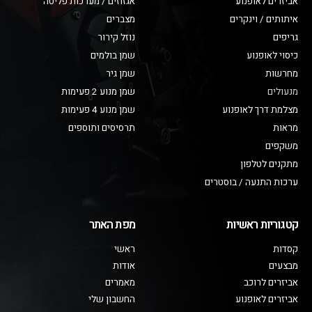
אביזרים לאופנוע
אגזוזים / מערכות פליטה
איתותים / וינקרים
מצברים
גריפים
נוזל קירור
כיסוי לאופנוע
שמן בולמים
מחרשות
שמן גיר
מנעולים
שמן מנוע 2 פעימות
מצלמת דרך לאופנוע
שמן מנוע 4 פעימות
מראות
תרסיסים ותוספים
משקפים
מתקנים לטלפון
ערכות התנעה / בוסטרים
קטגוריות ראשיות
מפת האתר
קסדות
ראשי
מבצעים
אודות
אביזרים לרוכב
מאמרים
אביזרים לאופנוע
החשבון שלי