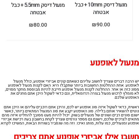
מנעול דיסק 10mm + כבל
מנעול דיסק 5.5mm + כבל
אבטחה
אבטחה
₪
90.00
₪
80.00
מנעול לאופנוע
יש הרבה דברים שצריך לחשוב עליהם כשאתם קונים אביזרי אופנוע, כולל מנעול
לאופנוע. אחת ההחלטות החשובות ביותר שתקבלו היא: האם לקנות מנעול לאופנוע
מסוג כזה או אחר. ההחלטה לקנות מנעול אופנוע חייבת להיות מבוססת מחקר מסוים,
לא מומלץ לרכוש מנעול בצורה רנדומאלית, וגם כדאי לשקול היכן אתם מחנים את
האופנוע שלכם.
ראשית, כדאי לשקול איזה סוג אופנוע יש לכם, והיכן אתם רוכבים עליהם או היכן אתם
נוטים להשאיר אותם בלילה. סוג האופנוע יקבע את סוג המנעול המתאים ביותר, כאשר
ישנם סוגים רבים ושונים של מנעולים בשוק. יכול להיות מעט מסובך להחליט איזה מהם
מתאים לצרכים שלכם, וישנם גם מספר גורמים שצריך לקחת בחשבון בעת רכישת אביזרי
אופנוע ומנעולים, כמו עלות, מותג ואיכו. וזה מה שנסביר בשורות הבאות, המשיכו לקרוא.
חשבו
אילו
אביזרי
אופנוע
אתם
צריכים