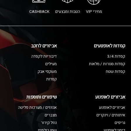
מחירי VIP
הטבות ומבצעים
CASHBACK
קסדות לאופנועים
אביזרים לרוכב
קסדות 3/4
דיבוריות לקסדה
קסדות סגורות / מלאות
מעילים
קסדות שטח
משקפי אבק
קסדות
אביזרים לאופנוע
שיפורים ותוספות
אביזרים לאופנוע
אגזוזים / מערכות פליטה
איתותים / וינקרים
מצברים
גריפים
נוזל קירור
כיסוי לאופנוע
שמן בולמים