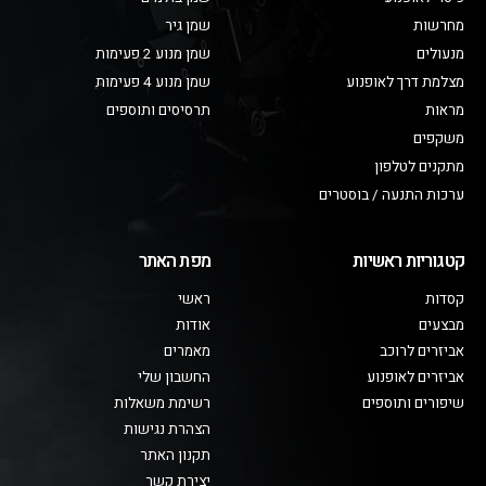
מחרשות
שמן גיר
מנעולים
שמן מנוע 2 פעימות
מצלמת דרך לאופנוע
שמן מנוע 4 פעימות
מראות
תרסיסים ותוספים
משקפים
מתקנים לטלפון
ערכות התנעה / בוסטרים
קטגוריות ראשיות
מפת האתר
קסדות
ראשי
מבצעים
אודות
אביזרים לרוכב
מאמרים
אביזרים לאופנוע
החשבון שלי
שיפורים ותוספים
רשימת משאלות
הצהרת נגישות
תקנון האתר
יצירת קשר