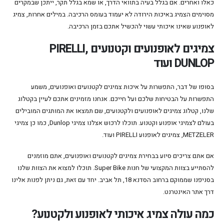
כאלו ואחרים. אם בגלל בעיה בתוואי הדרך, או שמא בגלל תקר, ייתכן שבמקרים
מסוימים הצמיג באיכות הירודה לא יעמוד בעומס הרכיבה. במילים אחרות, צמיג
לאופנוע שאינו איכותי עשוי להכשיל אתכם בזמן הרכיבה.
צמיגים לאופנועים וקטנועים
,
PIRELLI
DUNLOP
ועוד
בסופו של דבר, התפשרות על איכות צמיגים לקטנועים ואופנועים, משמע
התפשרות על הבטיחות שלכם ועל חייכם. אנחנו מזמינים אתכם לעיין בקטלוג
שלנו, קטלוג צמיגים לאופנועים ולקטנועים, שם תמצאו את המותגים המובילים
בעולם לצמיגי אופנוע וקטנוע. תוכלו לרכוש אצלנו צמיגי Dunlop, כמו כן צמיגי
METZELER, צמיגים לאופנוע PIRELLI ועוד.
אם אתם צריכים סיוע בבחירת צמיגים לקטנועים ואופנועים, אתם מוזמנים
להסתייע בצוות המקצועי של חנות Super Bike. תוכלו למצוא את הצוות שלנו
בסניפנו שממוקם ברחוב הסדנא 18, תל אביב. יחד עם זאת, גם ניתן לפנות אלינו
דרך אתר האינטרנט.
כמה עולה צמיג איכותי לאופנוע ולקטנוע?