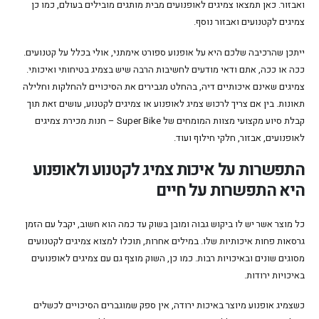
ואבזור. כאן תמצאו צמיגים לאופנועים מבית מותגים מובילים בעולם, כמו כן
צמיגים לקטנועים ואבזור נוסף.
ייתכן שהרכיבה שלכם היא על אופנוע ספורט אימתני, אולי בכלל על קטנועים.
ככה או ככה, אתם ודאי מודעים לחשיבות הרבה שיש בצמיג בטיחותי ואיכותי.
צמיגים שאינם איכותיים דיה, בהחלט מגבירים את הסיכויים להחלקות וחלילה
תאונות. בין אם צריך לרכוש צמיג לאופנוע או צמיגים לקטנוע, עושים זאת תוך
קבלת סיוע מקצועי מצוות המומחים של Super Bike – חנות מכירת צמיגים
לאופנועים, אבזור, חלקי חילוף ועוד.
התפשרות על איכות צמיג לקטנוע ולאופנוע
היא התפשרות על חיים
כל מוצר אשר יש לו ביקוש גבוה ומובן בשוק עד כמה הוא חשוב, יקבל עם הזמן
גרסאות פחות איכותיות שלו. במילים אחרות, תוכלו למצוא צמיגים לקטנועים
מסוגים שונים ובאיכויות רבות. כמו כן, השוק מוצף גם עם צמיגים לאופנועים
באיכויות ירודות.
כשצמיג אופנוע מיוצר באיכות ירודה, אין ספק שמוגברים הסיכויים לכשלים