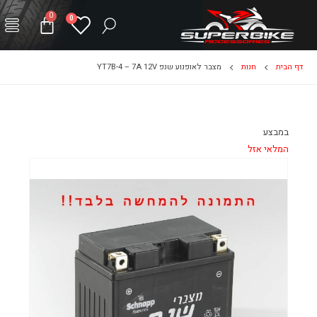
0
0
דף הבית
חנות
מצבר לאופנוע שנפ YT7B-4 – 7A 12V
במבצע
המלאי אזל