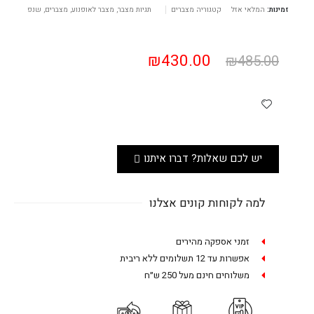
זמינות:
המלאי אזל
קטגוריה
מצברים
תגיות
מצבר
,
מצבר לאופנוע
,
מצברים
,
שנפ
₪
430.00
₪
485.00
יש לכם שאלות? דברו איתנו
למה לקוחות קונים אצלנו
זמני אספקה מהירים
אפשרות עד 12 תשלומים ללא ריבית
משלוחים חינם מעל 250 ש״ח