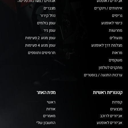
אביזרים לאופנוע
אגזוזים / מערכות פליטה
איתותים / וינקרים
מצברים
גריפים
נוזל קירור
כיסוי לאופנוע
שמן בולמים
מחרשות
שמן גיר
מנעולים
שמן מנוע 2 פעימות
מצלמת דרך לאופנוע
שמן מנוע 4 פעימות
מראות
תרסיסים ותוספים
משקפים
מתקנים לטלפון
ערכות התנעה / בוסטרים
קטגוריות ראשיות
מפת האתר
קסדות
ראשי
מבצעים
אודות
אביזרים לרוכב
מאמרים
אביזרים לאופנוע
החשבון שלי