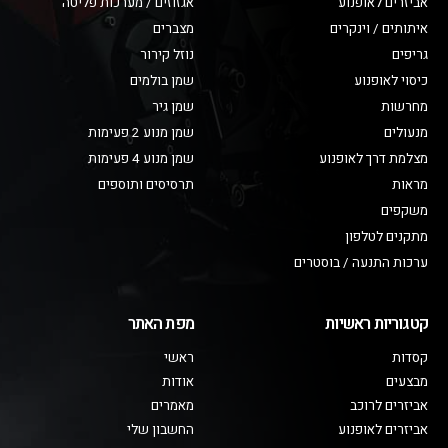
אביזרים לאופנוע
אגזוזים / מערכות פליטה
איתותים / וינקרים
מצברים
גריפים
נוזל קירור
כיסוי לאופנוע
שמן בולמים
מחרשות
שמן גיר
מנעולים
שמן מנוע 2 פעימות
מצלמת דרך לאופנוע
שמן מנוע 4 פעימות
מראות
תרסיסים ותוספים
משקפים
מתקנים לטלפון
ערכות התנעה / בוסטרים
קטגוריות ראשיות
מפת האתר
קסדות
ראשי
מבצעים
אודות
אביזרים לרוכב
מאמרים
אביזרים לאופנוע
החשבון שלי