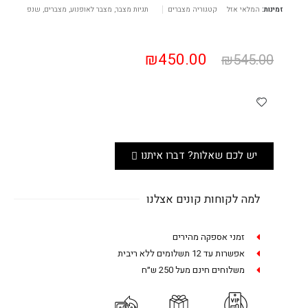
זמינות:
המלאי אזל
קטגוריה
מצברים
תגיות
מצבר
,
מצבר לאופנוע
,
מצברים
,
שנפ
₪
450.00
₪
545.00
יש לכם שאלות? דברו איתנו
למה לקוחות קונים אצלנו
זמני אספקה מהירים
אפשרות עד 12 תשלומים ללא ריבית
משלוחים חינם מעל 250 ש״ח