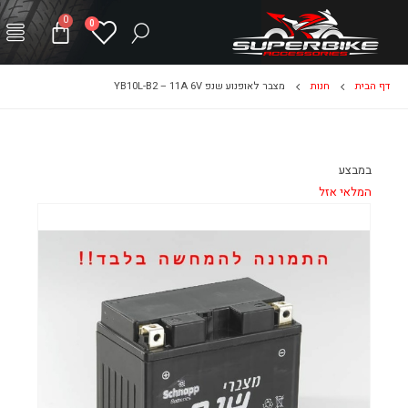
0
0
דף הבית
חנות
מצבר לאופנוע שנפ YB10L-B2 – 11A 6V
במבצע
המלאי אזל