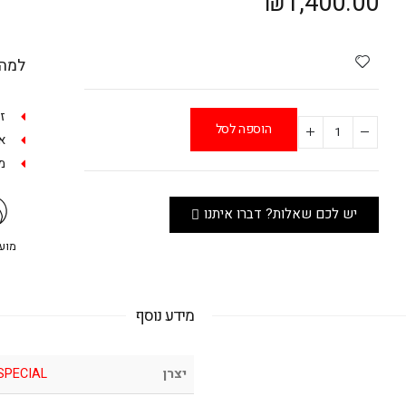
₪
1,400.00
למה 
ז
הוספה לסל
אפש
מש
יש לכם שאלות? דברו איתנו
מועדו
מידע נוסף
יצרן
SPECIAL