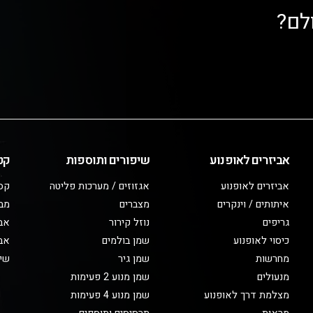
לם?
אביזרים לאופנוע
שיפורים ותוספות
קט
אביזרים לאופנוע
אגזוזים / מערכות פליטה
קס
איתותים / וינקרים
מצברים
מב
גריפים
נוזל קירור
אבי
כיסוי לאופנוע
שמן בולמים
אבי
מחרשות
שמן גיר
שיפ
מנעולים
שמן מנוע 2 פעימות
מצלמת דרך לאופנוע
שמן מנוע 4 פעימות