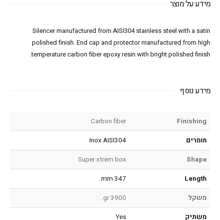
מידע על מוצר
Silencer manufactured from AISI304 stainless steel with a satin
polished finish. End cap and protector manufactured from high
temperature carbon fiber epoxy resin with bright polished finish.
מידע נוסף
Carbon fiber
Finishing
חומרים
Inox AISI304
Super xtrem box
Shape
347 mm.
Length
משקל
3900 gr.
משתיק
Yes