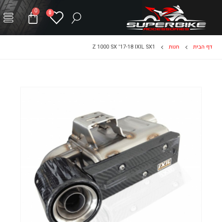
0
0
דף הבית
חנות
Z 1000 SX '17-18 IXIL SX1