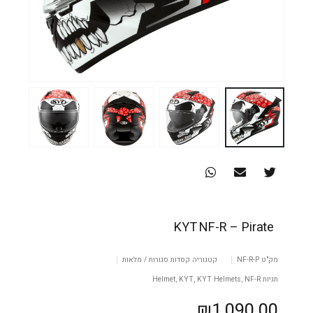
KYT NF-R – Pirate
מק"ט
NF-R-P
קטגוריה
קסדות סגורות / מלאות
תגיות
NF-R
,
KYT Helmets
,
KYT
,
Helmet
₪
1,090.00