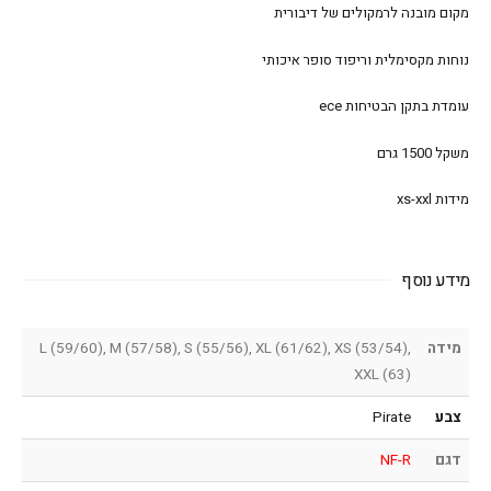
מקום מובנה לרמקולים של דיבורית
נוחות מקסימלית וריפוד סופר איכותי
עומדת בתקן הבטיחות ece
משקל 1500 גרם
מידות xs-xxl
מידע נוסף
מידה
L (59/60), M (57/58), S (55/56), XL (61/62), XS (53/54),
XXL (63)
צבע
Pirate
דגם
NF-R