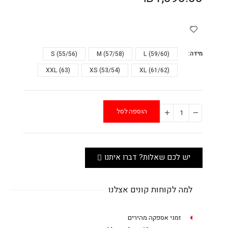
מידה
L (59/60)
M (57/58)
S (55/56)
XXL (63)
XS (53/54)
XL (61/62)
הוספה לסל
יש לכם שאלות? דברו איתנו
למה לקוחות קונים אצלנו
זמני אספקה מהירים