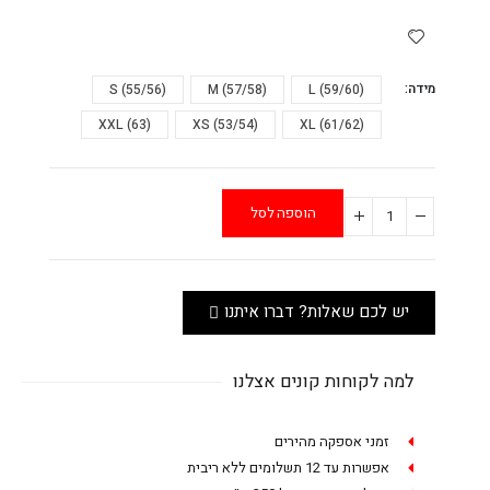
מידה
L (59/60)
M (57/58)
S (55/56)
XXL (63)
XS (53/54)
XL (61/62)
הוספה לסל
יש לכם שאלות? דברו איתנו
למה לקוחות קונים אצלנו
זמני אספקה מהירים
אפשרות עד 12 תשלומים ללא ריבית