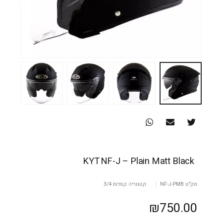
KYT NF-J – Plain Matt Black
מק"ט
NF-J-PMB
קטגוריה
קסדות 3/4
₪
750.00