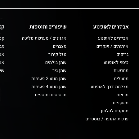
אביזרים לאופנוע
שיפורים ותוספות
קט
אביזרים לאופנוע
אגזוזים / מערכות פליטה
קס
איתותים / וינקרים
מצברים
מב
גריפים
נוזל קירור
אבי
כיסוי לאופנוע
שמן בולמים
אבי
מחרשות
שמן גיר
שיפ
מנעולים
שמן מנוע 2 פעימות
מצלמת דרך לאופנוע
שמן מנוע 4 פעימות
מראות
תרסיסים ותוספים
משקפים
מתקנים לטלפון
ערכות התנעה / בוסטרים