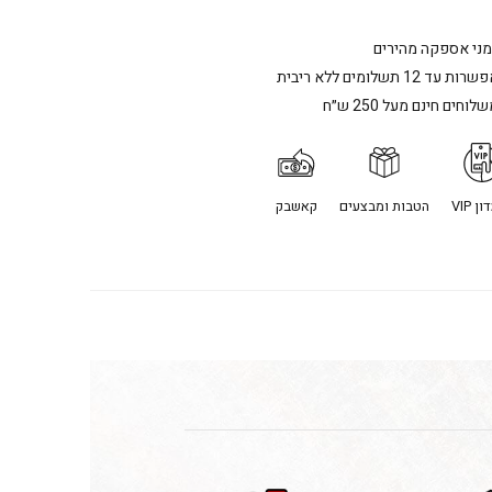
מני אספקה מהירים
רות עד 12 תשלומים ללא ריבית
לוחים חינם מעל 250 ש״ח
ן VIP
הטבות ומבצעים
קאשבק