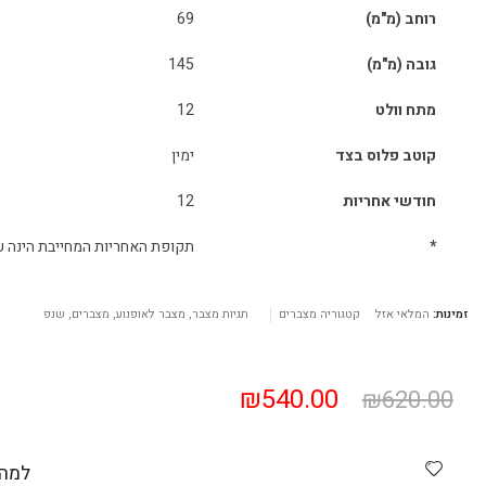
רוחב (מ"מ)
69
גובה (מ"מ)
145
מתח וולט
12
קוטב פלוס בצד
ימין
חודשי אחריות
12
*
תקופת האחריות המחייבת הינה ע
זמינות:
המלאי אזל
קטגוריה
מצברים
תגיות
מצבר
,
מצבר לאופנוע
,
מצברים
,
שנפ
₪
540.00
₪
620.00
למה 