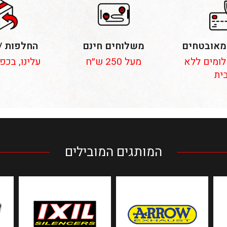
מאובטחים
משלוחים חינם
החלפות /
 תשלומים ללא
מעל 250 ש״ח
עלינו, בכפ
ית
המותגים המובילים