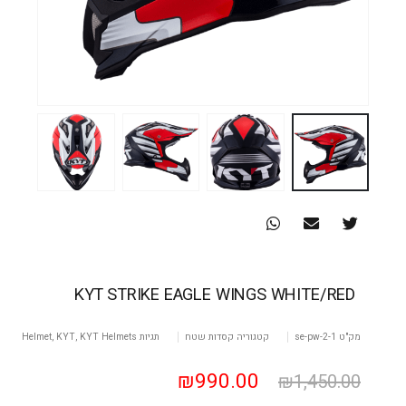
KYT STRIKE EAGLE WINGS WHITE/RED
מק"ט
se-pw-2-1
קטגוריה
קסדות שטח
תגיות
KYT Helmets
,
KYT
,
Helmet
₪
990.00
₪
1,450.00