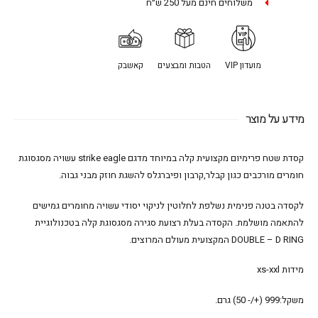
משלוחים חינם מעל 250 ש״ח
מועדון VIP
הטבות ומבצעים
קאשבק
מידע על מוצר
קסדת שטח פרימיום מקצועית קלה במיוחד מדגם strike eagle עשויה מסגסוגת
חומרים מורכבים כגון קבלר,קרבון ופיברגלס להשגת חוזק מבני גבוה.
לקסדה בטנה פנימית נשלפת לחלוטין לניקוי יסודי עשויה מחומרים גמישים
להתאמה מושלמת. הקסדה בעלת רצועת סגירה מסגסוגת קלה בטכנולוגיית
DOUBLE – D RING המקצועית מעולם המרוצים.
מידות xs-xxl
משקל:999 (+/- 50) גרם.