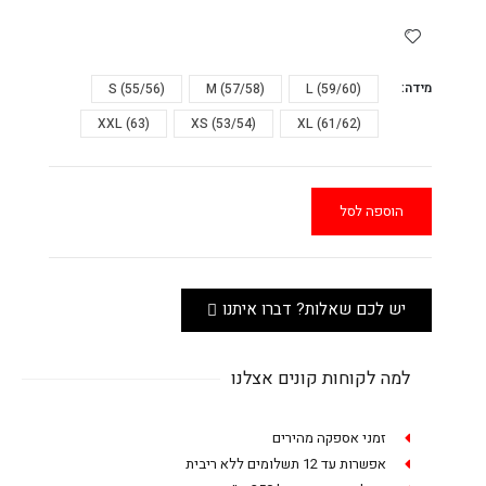
מידה
L (59/60)
M (57/58)
S (55/56)
XXL (63)
XS (53/54)
XL (61/62)
הוספה לסל
יש לכם שאלות? דברו איתנו
למה לקוחות קונים אצלנו
זמני אספקה מהירים
אפשרות עד 12 תשלומים ללא ריבית