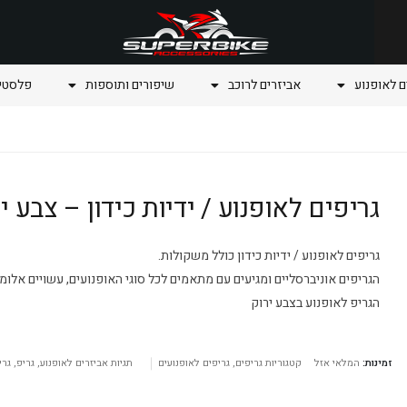
ם לאופנוע
אביזרים לרוכב
שיפורים ותוספות
פלסטיק
גריפים לאופנוע / ידיות כידון – צבע י
גריפים לאופנוע / ידיות כידון כולל משקולות.
הגריפים אוניברסליים ומגיעים עם מתאמים לכל סוגי האופנועים, עשויים אלומי
הגריפ לאופנוע בצבע ירוק
זמינות:
המלאי אזל
קטגוריות
גריפים
,
גריפים לאופנועים
תגיות
אביזרים לאופנוע
,
גריפ
,
גרי