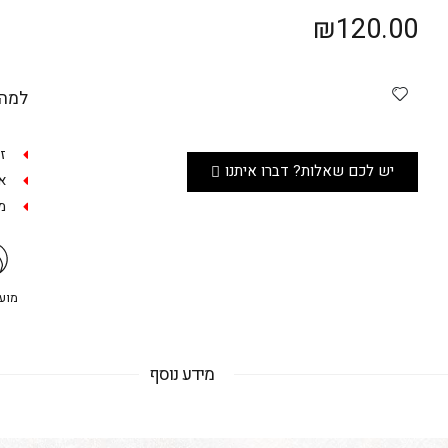
₪
120.00
למה 
ז
יש לכם שאלות? דברו איתנו
אפש
מש
מועדו
מידע נוסף