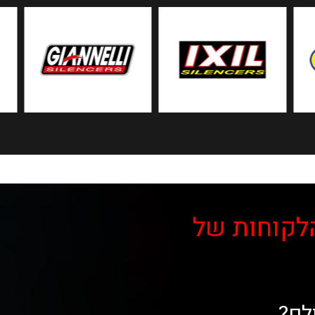
לקוחות של
לם?