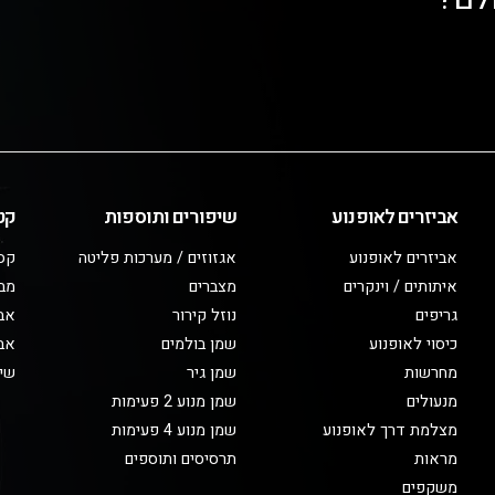
אביזרים לאופנוע
שיפורים ותוספות
קט
אביזרים לאופנוע
אגזוזים / מערכות פליטה
קס
איתותים / וינקרים
מצברים
מב
גריפים
נוזל קירור
אבי
כיסוי לאופנוע
שמן בולמים
אבי
מחרשות
שמן גיר
שיפ
מנעולים
שמן מנוע 2 פעימות
מצלמת דרך לאופנוע
שמן מנוע 4 פעימות
מראות
תרסיסים ותוספים
משקפים