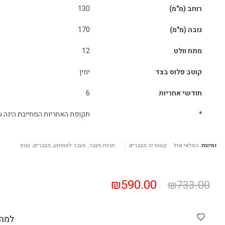
רוחב (מ"מ)
130
גובה (מ"מ)
170
מתח וולט
12
קוטב פלוס בצד
ימין
חודשי אחריות
6
*
תקופת האחריות המחייבת הינה ע
זמינות:
המלאי אזל
קטגוריה
מצברים
תגיות
מצבר
,
מצבר לאופנוע
,
מצברים
,
שנפ
₪
590.00
₪
733.00
למה 