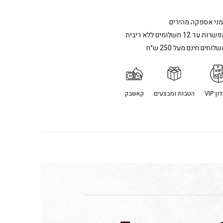
מני אספקה מהירים
רות עד 12 תשלומים ללא ריבית
לוחים חינם מעל 250 ש״ח
ן VIP
הטבות ומבצעים
קאשבק