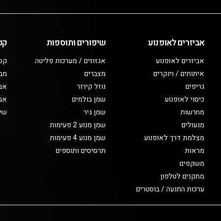
אביזרים לאופנוע
שיפורים ותוספות
קט
אביזרים לאופנוע
אגזוזים / מערכות פליטה
קס
איתותים / וינקרים
מצברים
מב
גריפים
נוזל קירור
אבי
כיסוי לאופנוע
שמן בולמים
אבי
מחרשות
שמן גיר
שיפ
מנעולים
שמן מנוע 2 פעימות
מצלמת דרך לאופנוע
שמן מנוע 4 פעימות
מראות
תרסיסים ותוספים
משקפים
מתקנים לטלפון
ערכות התנעה / בוסטרים