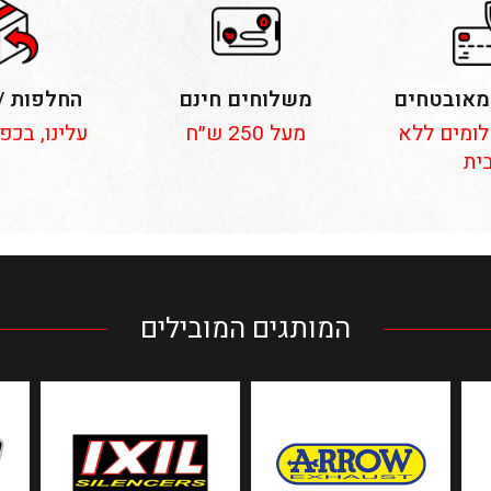
מאובטחים
משלוחים חינם
החלפות /
 תשלומים ללא
מעל 250 ש״ח
עלינו, בכפ
ית
המותגים המובילים