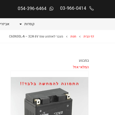
03-966-0414
054-396-6464
קסדות
אביזרי
דף הבית
חנות
מצבר לאופנוע שנפ C60N30L-A – 32A 6V
במבצע
המלאי אזל