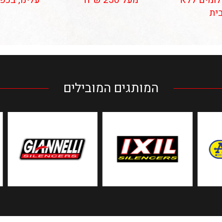
 תשלומים ללא
מעל 250 ש״ח
עלינו, בכפ
ית
המותגים המובילים