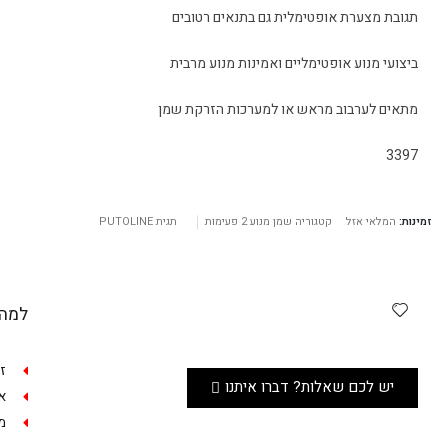
תגובת מצערת אופטימלית גם בתנאים רטובים
ביצועי מנוע אופטימליים ואמינות מנוע מרבית
מתאים לערבוב מראש או למערכות הזרקת שמן
3397
זמינות:
המלאי אזל
קטגוריה
שמן מנוע 2 פעימות
תגית
PUTOLINE
למה 
ז
יש לכם שאלות? דברו איתנו
אפש
מש