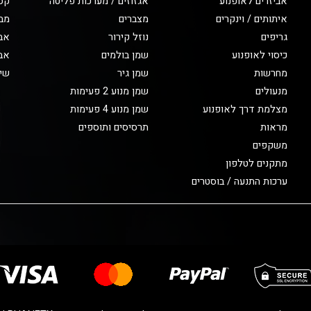
אביזרים לאופנוע
אגזוזים / מערכות פליטה
קס
איתותים / וינקרים
מצברים
מב
גריפים
נוזל קירור
אבי
כיסוי לאופנוע
שמן בולמים
אבי
מחרשות
שמן גיר
שיפ
מנעולים
שמן מנוע 2 פעימות
מצלמת דרך לאופנוע
שמן מנוע 4 פעימות
מראות
תרסיסים ותוספים
משקפים
מתקנים לטלפון
ערכות התנעה / בוסטרים