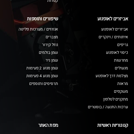
קסדות
אביזרים לאופנוע
שיפורים ותוספות
אביזרים לאופנוע
אגזוזים / מערכות פליטה
איתותים / וינקרים
מצברים
גריפים
נוזל קירור
כיסוי לאופנוע
שמן בולמים
מחרשות
שמן גיר
מנעולים
שמן מנוע 2 פעימות
מצלמת דרך לאופנוע
שמן מנוע 4 פעימות
מראות
תרסיסים ותוספים
משקפים
מתקנים לטלפון
ערכות התנעה / בוסטרים
קטגוריות ראשיות
מפת האתר