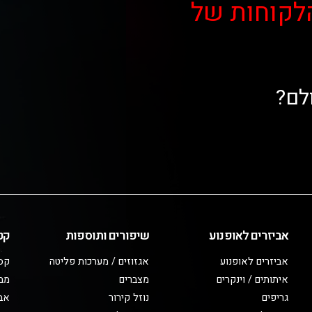
לקוחות של
לם?
אביזרים לאופנוע
שיפורים ותוספות
קט
אביזרים לאופנוע
אגזוזים / מערכות פליטה
קס
איתותים / וינקרים
מצברים
מב
גריפים
נוזל קירור
אבי