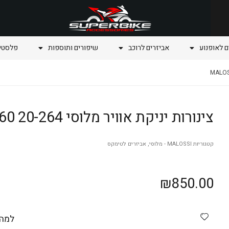
ם לאופנוע
אביזרים לרוכב
שיפורים ותוספות
פלסטיק
צינורות יניקת אוויר מלוסי malossi tmax 560 20-264
קטגוריות
MALOSSI - מלוסי
,
אביזרים לטימקס
₪
850.00
למה 