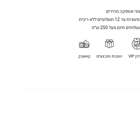
מני אספקה מהירים
רות עד 12 תשלומים ללא ריבית
לוחים חינם מעל 250 ש״ח
ן VIP
הטבות ומבצעים
קאשבק