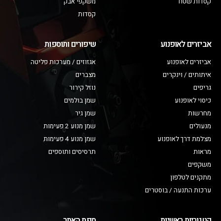
קסדות שטח
משקפי אבק
קסדות
אביזרים לאופנוע
שיפורים ותוספות
אביזרים לאופנוע
אגזוזים / מערכות פליטה
איתותים / וינקרים
מצברים
גריפים
נוזל קירור
כיסוי לאופנוע
שמן בולמים
מחרשות
שמן גיר
מנעולים
שמן מנוע 2 פעימות
מצלמת דרך לאופנוע
שמן מנוע 4 פעימות
מראות
תרסיסים ותוספים
משקפים
מתקנים לטלפון
ערכות התנעה / בוסטרים
קטגוריות ראשיות
מפת האתר