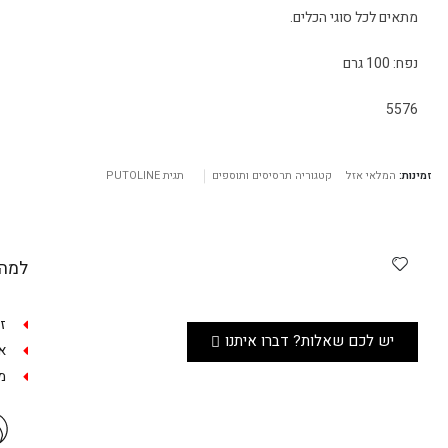
מתאים לכל סוגי הכלים.
נפח: 100 גרם
5576
זמינות:
המלאי אזל
קטגוריה
תרסיסים ותוספים
תגית
PUTOLINE
למה 
ז
יש לכם שאלות? דברו איתנו
אפש
מש