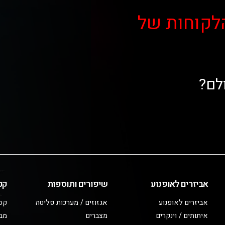
לקוחות של
לם?
אביזרים לאופנוע
שיפורים ותוספות
קט
אביזרים לאופנוע
אגזוזים / מערכות פליטה
קס
איתותים / וינקרים
מצברים
מב