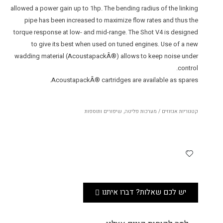
allowed a power gain up to 1hp. The bending radius of the linking
pipe has been increased to maximize flow rates and thus the
torque response at low- and mid-range. The Shot V4 is designed
to give its best when used on tuned engines. Use of a new
wadding material (AcoustapackÂ®) allows to keep noise under
control.
AcoustapackÂ® cartridges are available as spares.
קטגוריות
אגזוזים / מערכות פליטה
,
שיפורים ותוספות
יש לכם שאלות? דברו איתנו