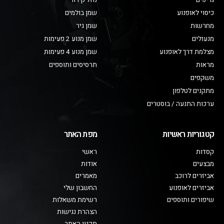
גריפים
נוזל קירור
כיסוי לאופנוע
שמן בולמים
מחרשות
שמן גיר
מנעולים
שמן מנוע 2 פעימות
מצלמת דרך לאופנוע
שמן מנוע 4 פעימות
מראות
תרסיסים ותוספים
משקפים
מתקנים לטלפון
ערכות התנעה / בוסטרים
קטגוריות ראשיות
מפת האתר
קסדות
ראשי
מבצעים
אודות
אביזרים לרוכב
מאמרים
אביזרים לאופנוע
החשבון שלי
שיפורים ותוספים
רשימת משאלות
הצהרת נגישות