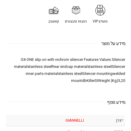
מועדון VIP
הטבות ומבצעים
קאשבק
מידע על מוצר
GX-ONE slip-on with nichrom silencer Features Values Silencer
materialstainless steelRear endcap materialstainless steelSilencer
inner parts materialstainless steelSilencer mountingwelded
mountdbKillerSIWeight (Kg)3,20
מידע נוסף
יצרן
GIANNELLI