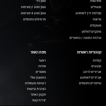
מחרשות
שמן גיר
מנעולים
שמן מנוע 2 פעימות
מצלמת דרך לאופנוע
שמן מנוע 4 פעימות
מראות
תרסיסים ותוספים
משקפים
מתקנים לטלפון
ערכות התנעה / בוסטרים
קטגוריות ראשיות
מפת האתר
קסדות
ראשי
מבצעים
אודות
אביזרים לרוכב
מאמרים
אביזרים לאופנוע
החשבון שלי
שיפורים ותוספים
רשימת משאלות
הצהרת נגישות
תקנון האתר
יצירת קשר