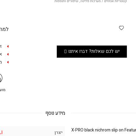
קטגוריות
אגזוזים / מערכות פליטה
,
שיפורים ותוספות
למה 
ז
יש לכם שאלות? דברו איתנו
אפש
מש
מועדו
מידע נוסף
X-PRO black nichrom slip on Featu
יצרן
LI