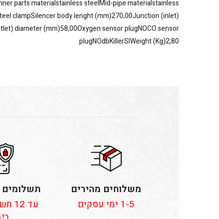
inner parts materialstainless steelMid-pipe materialstainless
steel clampSilencer body lenght (mm)270,00Junction (inlet)
utlet) diameter (mm)58,00Oxygen sensor plugNOCO sensor
plugNOdbKillerSIWeight (Kg)2,80
משלוחים מהירים
תשלומים 
1-5 ימי עסקים
עד 12
ריב