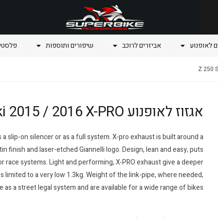
ם לאופנוע
אביזרים לרוכב
שיפורים ותוספות
פלסטיק
אגזוז לאופנוע Z 250 SL Kawasaki 2015 / 2016 X-PRO
a slip-on silencer or as a full system. X-pro exhaust is built around a
in finish and laser-etched Giannelli logo. Design, lean and easy, puts
for race systems. Light and performing, X-PRO exhaust give a deeper
is limited to a very low 1.3kg. Weight of the link-pipe, where needed,
 as a street legal system and are available for a wide range of bikes.