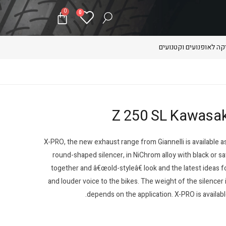
0
0
ה לאופנועים וקטנועים
X-PRO, the new exhaust range from Giannelli is available as 
round-shaped silencer, in NiChrom alloy with black or sat
together and â€œold-styleâ€ look and the latest ideas 
and louder voice to the bikes. The weight of the silencer 
depends on the application. X-PRO is available