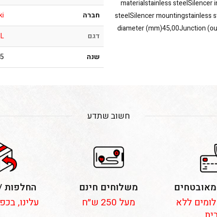
materialstainless steelSilencer 
חברה
ki
steelSilencer mountingstainless 
diameter (mm)45,00Junction (o
דגם
SL
שנה
016
חשוב שתדע
מאובטחים
משלוחים חינם
החלפות /
 תשלומים ללא
מעל 250 ש״ח
עלינו, בכפ
ית