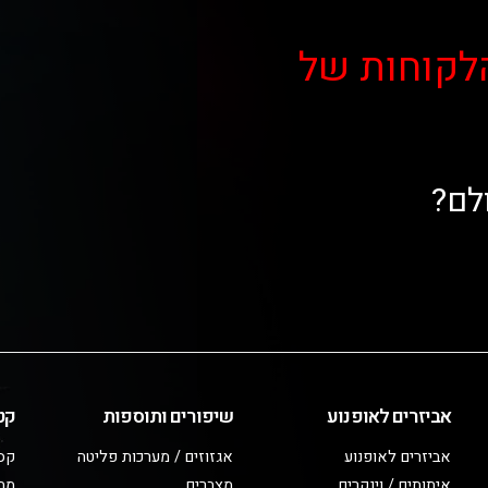
לקוחות של
לם?
אביזרים לאופנוע
שיפורים ותוספות
קט
אביזרים לאופנוע
אגזוזים / מערכות פליטה
קס
איתותים / וינקרים
מצברים
מב