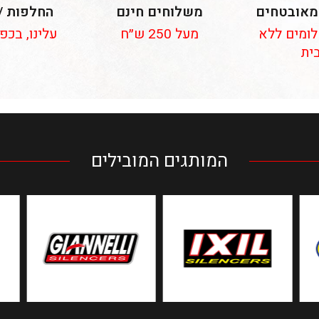
מאובטחים
משלוחים חינם
החלפות /
 תשלומים ללא
מעל 250 ש״ח
עלינו, בכפ
ית
המותגים המובילים