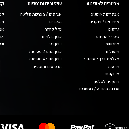
אביזרים לאופנוע
שיפורים ותוספות
קט
אביזרים לאופנוע
אגזוזים / מערכות פליטה
קס
איתותים / וינקרים
מצברים
מב
גריפים
נוזל קירור
אבי
כיסוי לאופנוע
שמן בולמים
אבי
מחרשות
שמן גיר
שיפ
מנעולים
שמן מנוע 2 פעימות
מצלמת דרך לאופנוע
שמן מנוע 4 פעימות
מראות
תרסיסים ותוספים
משקפים
מתקנים לטלפון
ערכות התנעה / בוסטרים