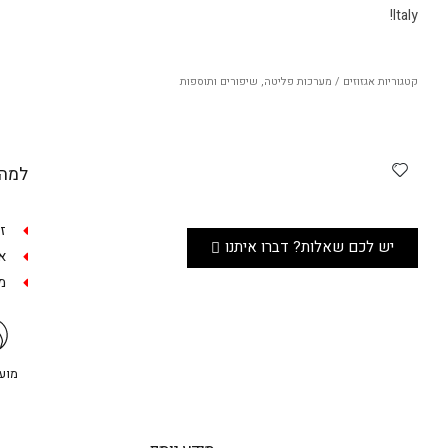
Italy!
קטגוריות
אגזוזים / מערכות פליטה
,
שיפורים ותוספות
למה 
ז
יש לכם שאלות? דברו איתנו
אפש
מש
מועדו