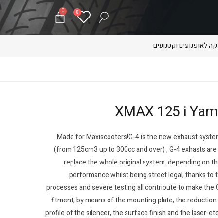
0
0
ה לאופנועים וקטנועים
Made for Maxiscooters!G-4 is the new exhaust syste
(from 125cm3 up to 300cc and over) , G-4 exhasts are m
replace the whole original system. depending on th
performance whilst being street legal, thanks to th
processes and severe testing all contribute to make the 
fitment, by means of the mounting plate, the reduction 
profile of the silencer, the surface finish and the laser-