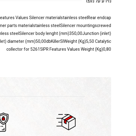
מידע על מוצר
eatures Values Silencer materialstainless steelRear endcap
inner parts materialstainless steelSilencer mountingscrewed
less steelSilencer body lenght (mm)350,00Junction (inlet)
et) diameter (mm)50,00dbKillerSIWeight (Kg)5,50 Catalytic
collector for 52615IPR Features Values Weight (Kg)0,80