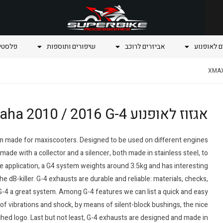
ם לאופנוע
אביזרים לרוכב
שיפורים ותוספות
פלסטיק
אגזוז לאופנוע XMAX 125 i Yamaha 2010 / 2016 G-4
m made for maxiscooters. Designed to be used on different engines
ade with a collector and a silencer, both made in stainless steel, to
e application, a G4 system weights around 3.5kg and has interesting
e dB-killer. G-4 exhausts are durable and reliable: materials, checks,
G-4 a great system. Among G-4 features we can list a quick and easy
of vibrations and shock, by means of silent-block bushings, the nice
etched logo. Last but not least, G-4 exhausts are designed and made in