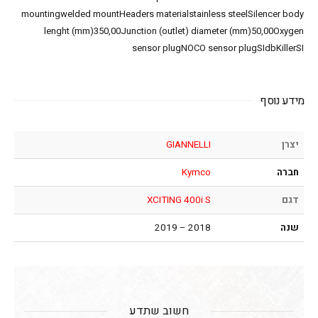
mountingwelded mountHeaders materialstainless steelSilencer body
lenght (mm)350,00Junction (outlet) diameter (mm)50,00Oxygen
sensor plugNOCO sensor plugSIdbKillerSI
מידע נוסף
יצרן
GIANNELLI
חברה
Kymco
דגם
XCITING 400i S
שנה
2018 – 2019
חשוב שתדע