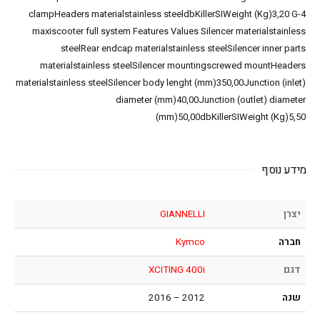
clampHeaders materialstainless steeldbKillerSIWeight (Kg)3,20 G-4
maxiscooter full system Features Values Silencer materialstainless
steelRear endcap materialstainless steelSilencer inner parts
materialstainless steelSilencer mountingscrewed mountHeaders
materialstainless steelSilencer body lenght (mm)350,00Junction (inlet)
diameter (mm)40,00Junction (outlet) diameter
(mm)50,00dbKillerSIWeight (Kg)5,50
מידע נוסף
יצרן
GIANNELLI
חברה
Kymco
דגם
XCITING 400i
שנה
2012 – 2016