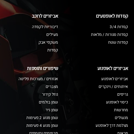
קסדות לאופנועים
אביזרים לרוכב
קסדות 3/4
דיבוריות לקסדה
קסדות סגורות / מלאות
מעילים
קסדות שטח
משקפי אבק
קסדות
אביזרים לאופנוע
שיפורים ותוספות
אביזרים לאופנוע
אגזוזים / מערכות פליטה
איתותים / וינקרים
מצברים
גריפים
נוזל קירור
כיסוי לאופנוע
שמן בולמים
מחרשות
שמן גיר
מנעולים
שמן מנוע 2 פעימות
מצלמת דרך לאופנוע
שמן מנוע 4 פעימות
מראות
תרסיסים ותוספים