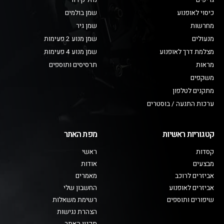
גריפים
נוזל קירור
כיסוי לאופנוע
שמן בולמים
מחרשות
שמן גיר
מנעולים
שמן מנוע 2 פעימות
מצלמת דרך לאופנוע
שמן מנוע 4 פעימות
מראות
תרסיסים ותוספים
משקפים
מתקנים לטלפון
ערכות התנעה / בוסטרים
קטגוריות ראשיות
מפת האתר
קסדות
ראשי
מבצעים
אודות
אביזרים לרוכב
מאמרים
אביזרים לאופנוע
החשבון שלי
שיפורים ותוספים
רשימת משאלות
הצהרת נגישות