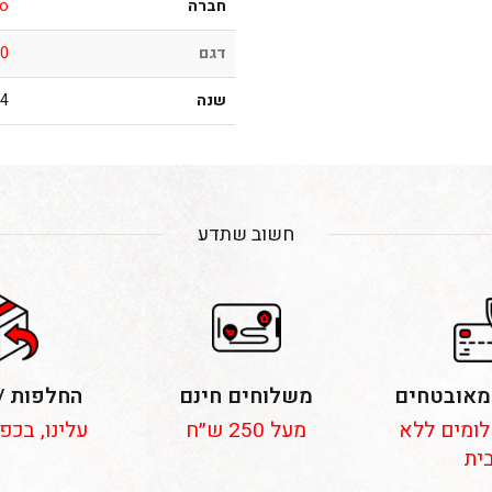
חברה
o
דגם
50
שנה
018
חשוב שתדע
מאובטחים
משלוחים חינם
החלפות /
 תשלומים ללא
מעל 250 ש״ח
עלינו, בכפ
ית