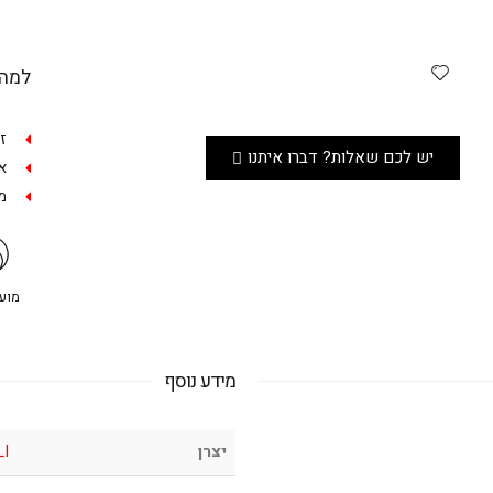
למה 
ז
יש לכם שאלות? דברו איתנו
אפש
מש
מועדו
מידע נוסף
יצרן
LI