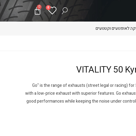
0
0
ה לאופנועים וקטנועים
"Go" is the range of exhausts (street legal or racing) fo
with a low-price exhaust with superior features. Go exhaust
good performances while keeping the noise under control. 