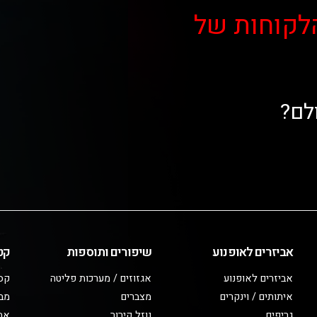
לקוחות של
לם?
אביזרים לאופנוע
שיפורים ותוספות
קט
אביזרים לאופנוע
אגזוזים / מערכות פליטה
קס
איתותים / וינקרים
מצברים
מב
גריפים
נוזל קירור
אבי