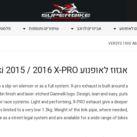
ם לאופנוע
אביזרים לרוכב
שיפורים ותוספות
פלסטיק
אגזוז לאופנוע VERSYS 1000 ABS Kawasaki 2015 / 2016 X-PRO
a slip-on silencer or as a full system. X-pro exhaust is built around a
in finish and laser-etched Giannelli logo. Design, lean and easy, puts
for race systems. Light and performing, X-PRO exhaust give a deeper
is limited to a very low 1.3kg. Weight of the link-pipe, where needed,
 as a street legal system and are available for a wide range of bikes.