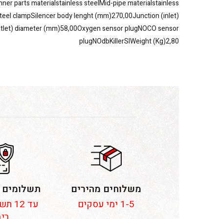
inner parts materialstainless steelMid-pipe materialstainless
steel clampSilencer body lenght (mm)270,00Junction (inlet)
utlet) diameter (mm)58,00Oxygen sensor plugNOCO sensor
plugNOdbKillerSIWeight (Kg)2,80
משלוחים מהירים
תשלומים 
1-5 ימי עסקים
עד 12
ריב