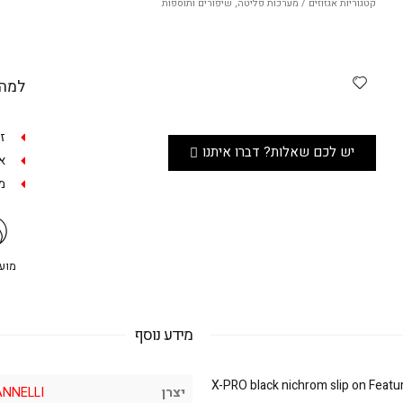
קטגוריות
אגזוזים / מערכות פליטה
,
שיפורים ותוספות
למה 
ז
יש לכם שאלות? דברו איתנו
אפש
מש
מועדו
מידע נוסף
X-PRO black nichrom slip on Featu
יצרן
ANNELLI