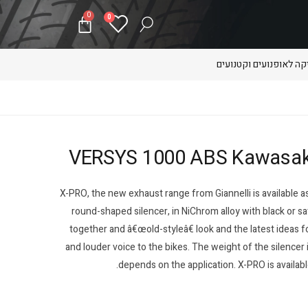
0
0
ה לאופנועים וקטנועים
X-PRO, the new exhaust range from Giannelli is available as 
round-shaped silencer, in NiChrom alloy with black or sat
together and â€œold-styleâ€ look and the latest ideas 
and louder voice to the bikes. The weight of the silencer 
depends on the application. X-PRO is available