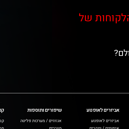
לקוחות של
לם?
אביזרים לאופנוע
שיפורים ותוספות
קט
אביזרים לאופנוע
אגזוזים / מערכות פליטה
קס
איתותים / וינקרים
מצברים
מב