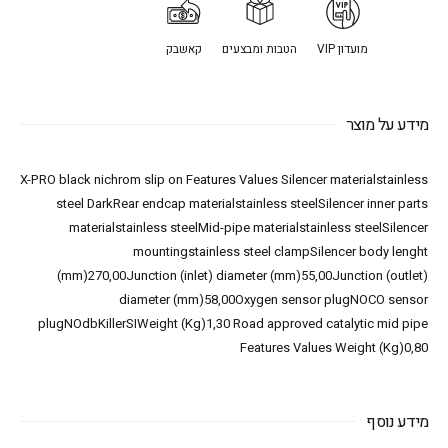
מועדון VIP
הטבות ומבצעים
קאשבק
מידע על מוצר
X-PRO black nichrom slip on Features Values Silencer materialstainless
steel DarkRear endcap materialstainless steelSilencer inner parts
materialstainless steelMid-pipe materialstainless steelSilencer
mountingstainless steel clampSilencer body lenght
(mm)270,00Junction (inlet) diameter (mm)55,00Junction (outlet)
diameter (mm)58,00Oxygen sensor plugNOCO sensor
plugNOdbKillerSIWeight (Kg)1,30 Road approved catalytic mid pipe
Features Values Weight (Kg)0,80
מידע נוסף