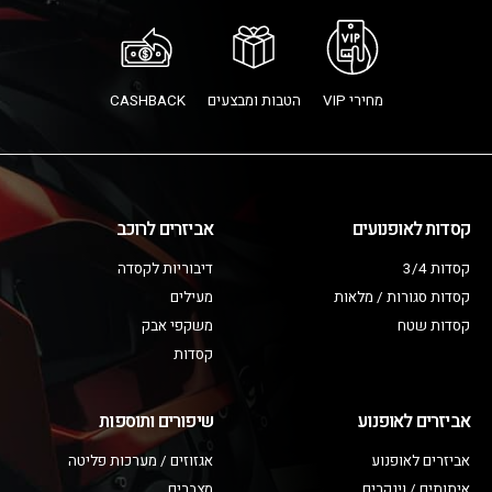
מחירי VIP
הטבות ומבצעים
CASHBACK
קסדות לאופנועים
אביזרים לרוכב
קסדות 3/4
דיבוריות לקסדה
קסדות סגורות / מלאות
מעילים
קסדות שטח
משקפי אבק
קסדות
אביזרים לאופנוע
שיפורים ותוספות
אביזרים לאופנוע
אגזוזים / מערכות פליטה
איתותים / וינקרים
מצברים