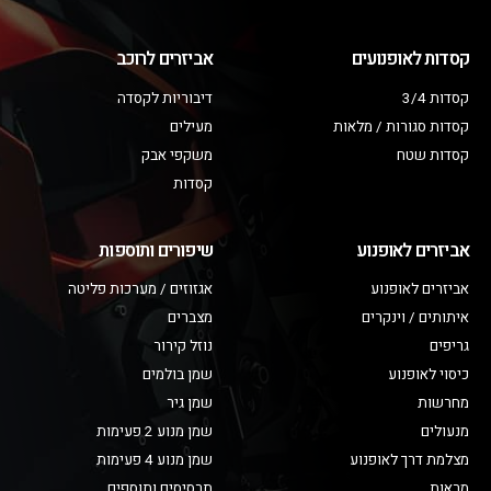
קסדות לאופנועים
אביזרים לרוכב
קסדות 3/4
דיבוריות לקסדה
קסדות סגורות / מלאות
מעילים
קסדות שטח
משקפי אבק
קסדות
אביזרים לאופנוע
שיפורים ותוספות
אביזרים לאופנוע
אגזוזים / מערכות פליטה
איתותים / וינקרים
מצברים
גריפים
נוזל קירור
כיסוי לאופנוע
שמן בולמים
מחרשות
שמן גיר
מנעולים
שמן מנוע 2 פעימות
מצלמת דרך לאופנוע
שמן מנוע 4 פעימות
מראות
תרסיסים ותוספים