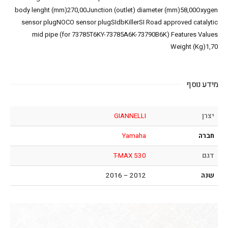
body lenght (mm)270,00Junction (outlet) diameter (mm)58,00Oxygen
sensor plugNOCO sensor plugSIdbKillerSI Road approved catalytic
mid pipe (for 73785T6KY-73785A6K-73790B6K) Features Values
Weight (Kg)1,70
מידע נוסף
יצרן
GIANNELLI
חברה
Yamaha
דגם
T-MAX 530
שנה
2012 – 2016