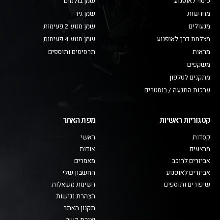
כיסוי לאופנוע
שמן בולמים
מחרשות
שמן גיר
מנעולים
שמן מנוע 2 פעימות
מצלמת דרך לאופנוע
שמן מנוע 4 פעימות
מראות
תרסיסים ותוספים
משקפים
מתקנים לטלפון
ערכות התנעה / בוסטרים
קטגוריות ראשיות
מפת האתר
קסדות
ראשי
מבצעים
אודות
אביזרים לרוכב
מאמרים
אביזרים לאופנוע
החשבון שלי
שיפורים ותוספים
רשימת משאלות
הצהרת נגישות
תקנון האתר