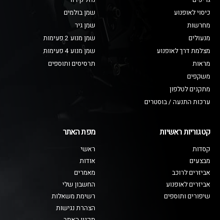
גריפים
נוזל קירור
כיסוי לאופנוע
שמן בולמים
מחרשות
שמן גיר
מנעולים
שמן מנוע 2 פעימות
מצלמת דרך לאופנוע
שמן מנוע 4 פעימות
מראות
תרסיסים ותוספים
משקפים
מתקנים לטלפון
ערכות התנעה / בוסטרים
קטגוריות ראשיות
מפת האתר
קסדות
ראשי
מבצעים
אודות
אביזרים לרוכב
מאמרים
אביזרים לאופנוע
החשבון שלי
שיפורים ותוספים
רשימת משאלות
הצהרת נגישות