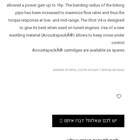
allowed a power gain up to 1hp. The bending radius of the linking
pipe has been increased to maximize flow rates and thus the
torque response at low- and mid-range. The Shot V4 is designed
to give its best when used on tuned engines. Use of a new
wadding material (AcoustapackÂ®) allows to keep noise under
control.
AcoustapackÂ® cartridges are available as spares.
קטגוריות
אגזוזים / מערכות פליטה
,
שיפורים ותוספות
יש לכם שאלות? דברו איתנו