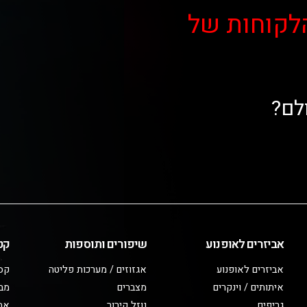
לקוחות של
לם?
אביזרים לאופנוע
שיפורים ותוספות
קט
אביזרים לאופנוע
אגזוזים / מערכות פליטה
קס
איתותים / וינקרים
מצברים
מב
גריפים
נוזל קירור
אבי