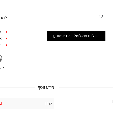
למה 
ז
יש לכם שאלות? דברו איתנו
אפש
מש
מועדו
מידע נוסף
יצרן
LI