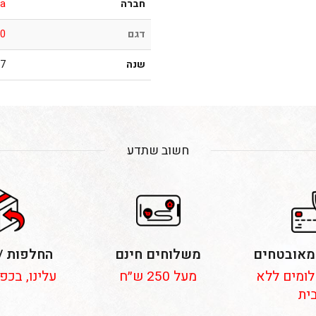
חברה
ra
דגם
0
שנה
002
חשוב שתדע
מאובטחים
משלוחים חינם
החלפות /
 תשלומים ללא
מעל 250 ש״ח
עלינו, בכפ
ית