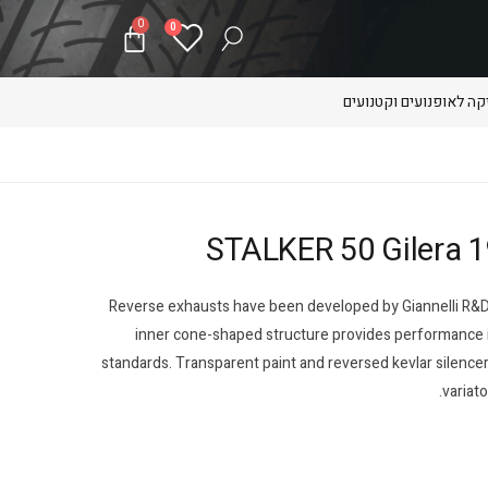
0
0
ה לאופנועים וקטנועים
Reverse exhausts have been developed by Giannelli R&D t
inner cone-shaped structure provides performance i
standards. Transparent paint and reversed kevlar silencer
variato