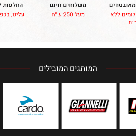
מאובטחים
משלוחים חינם
החלפות /
 תשלומים ללא
מעל 250 ש״ח
עלינו, בכפ
ית
המותגים המובילים