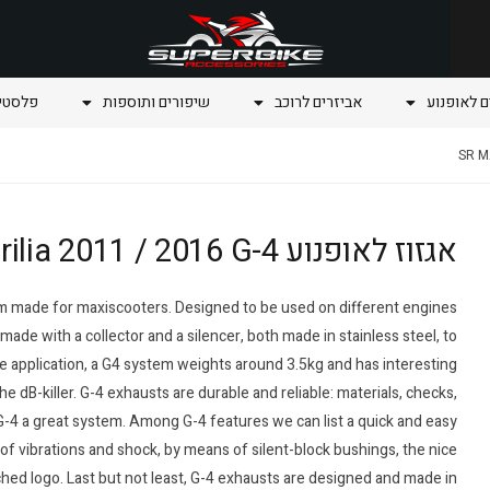
ם לאופנוע
אביזרים לרוכב
שיפורים ותוספות
פלסטיק
אגזוז לאופנוע SR MAX 300 Aprilia 2011 / 2016 G-4
m made for maxiscooters. Designed to be used on different engines
ade with a collector and a silencer, both made in stainless steel, to
e application, a G4 system weights around 3.5kg and has interesting
e dB-killer. G-4 exhausts are durable and reliable: materials, checks,
G-4 a great system. Among G-4 features we can list a quick and easy
of vibrations and shock, by means of silent-block bushings, the nice
etched logo. Last but not least, G-4 exhausts are designed and made in