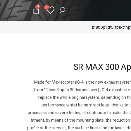
0
0
ה לאופנועים וקטנועים
Made for Maxiscooters!G-4 is the new exhaust syste
(from 125cm3 up to 300cc and over) , G-4 exhasts are m
replace the whole original system. depending on th
performance whilst being street legal, thanks to th
processes and severe testing all contribute to make the 
fitment, by means of the mounting plate, the reduction 
profile of the silencer, the surface finish and the laser-