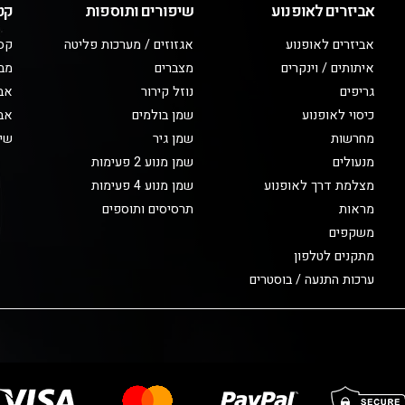
אביזרים לאופנוע
שיפורים ותוספות
קט
אביזרים לאופנוע
אגזוזים / מערכות פליטה
קס
איתותים / וינקרים
מצברים
מב
גריפים
נוזל קירור
אבי
כיסוי לאופנוע
שמן בולמים
אבי
מחרשות
שמן גיר
שיפ
מנעולים
שמן מנוע 2 פעימות
מצלמת דרך לאופנוע
שמן מנוע 4 פעימות
מראות
תרסיסים ותוספים
משקפים
מתקנים לטלפון
ערכות התנעה / בוסטרים