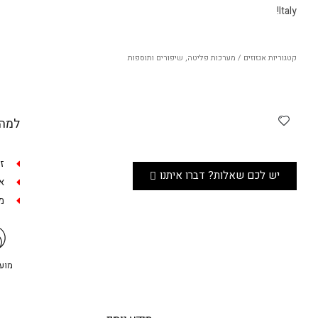
Italy!
קטגוריות
אגזוזים / מערכות פליטה
,
שיפורים ותוספות
למה 
ז
יש לכם שאלות? דברו איתנו
אפש
מש
מועדו