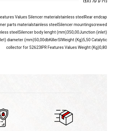
מידע על מוצר
eatures Values Silencer materialstainless steelRear endcap
inner parts materialstainless steelSilencer mountingscrewed
less steelSilencer body lenght (mm)350,00Junction (inlet)
et) diameter (mm)50,00dbKillerSIWeight (Kg)5,50 Catalytic
collector for 52623IPR Features Values Weight (Kg)0,80