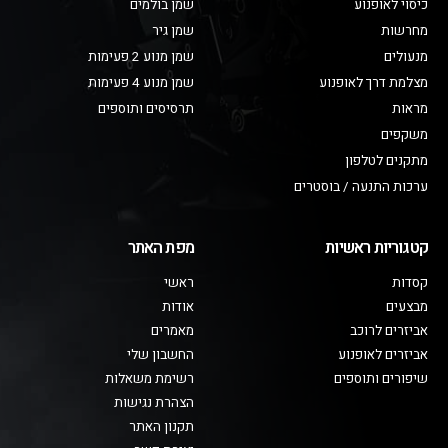
כיסוי לאופנוע
שמן בולמים
מחרשות
שמן גיר
מנעולים
שמן מנוע 2 פעימות
מצלמת דרך לאופנוע
שמן מנוע 4 פעימות
מראות
תרסיסים ותוספים
משקפים
מתקנים לטלפון
ערכות התנעה / בוסטרים
קטגוריות ראשיות
מפת האתר
קסדות
ראשי
מבצעים
אודות
אביזרים לרוכב
מאמרים
אביזרים לאופנוע
החשבון שלי
שיפורים ותוספים
רשימת משאלות
הצהרת נגישות
תקנון האתר