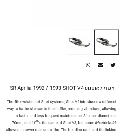
אגזוז לאופנוע SR Aprilia 1992 / 1993 SHOT V4
The 4th evolution of Shot systems, Shot V4 introduces a different
way to fix the silencer to the muffler, reducing vibrations, allowing
a faster and less frequent maintenance. Silencer diameter is
70mm, so itâ€™s the same of Shot V3, but some â€œtricksâ€
allowed a power gain up to 1hp. The bending radius of the linking