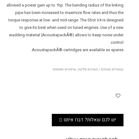
allowed a power gain up to 1hp. The bending radius of the linking
pipe has been increased to maximize flow rates and thus the
torque response at low- and mid-range. The Shot V4 is designed
to give its best when used on tuned engines. Use of a new
wadding material (AcoustapackÂ®) allows to keep noise under
control.
AcoustapackÂ® cartridges are available as spares.
קטגוריות
אגזוזים / מערכות פליטה
,
שיפורים ותוספות
יש לכם שאלות? דברו איתנו