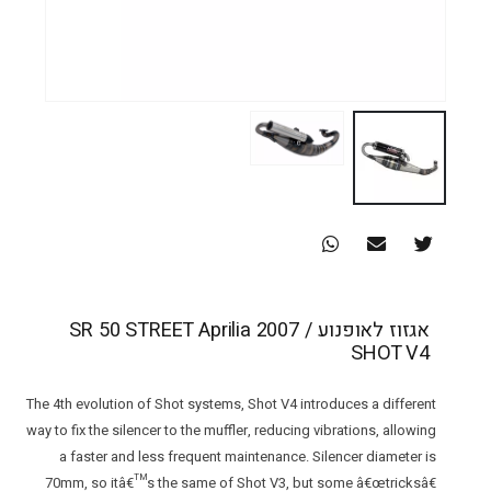
אגזוז לאופנוע SR 50 STREET Aprilia 2007 /
SHOT V4
The 4th evolution of Shot systems, Shot V4 introduces a different
way to fix the silencer to the muffler, reducing vibrations, allowing
a faster and less frequent maintenance. Silencer diameter is
70mm, so itâ€™s the same of Shot V3, but some â€œtricksâ€