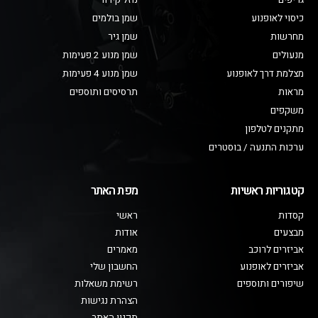
גריפים
נוזל קירור
כיסוי לאופנוע
שמן בולמים
מחרשות
שמן גיר
מנעולים
שמן מנוע 2 פעימות
מצלמת דרך לאופנוע
שמן מנוע 4 פעימות
מראות
תרסיסים ותוספים
משקפים
מתקנים לטלפון
ערכות התנעה / בוסטרים
קטגוריות ראשיות
מפת האתר
קסדות
ראשי
מבצעים
אודות
אביזרים לרוכב
מאמרים
אביזרים לאופנוע
החשבון שלי
שיפורים ותוספים
רשימת משאלות
הצהרת נגישות