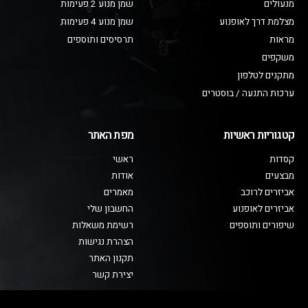
מנעולים
שמן מנוע 2 פעימות
מצלמת דרך לאופנוע
שמן מנוע 4 פעימות
מראות
תרסיסים ותוספים
משקפים
מתקנים לטלפון
ערכות התנעה / בוסטרים
קטגוריות ראשיות
מפת האתר
קסדות
ראשי
מבצעים
אודות
אביזרים לרוכב
מאמרים
אביזרים לאופנוע
החשבון שלי
שיפורים ותוספים
רשימת משאלות
הצהרת נגישות
תקנון האתר
יצירת קשר