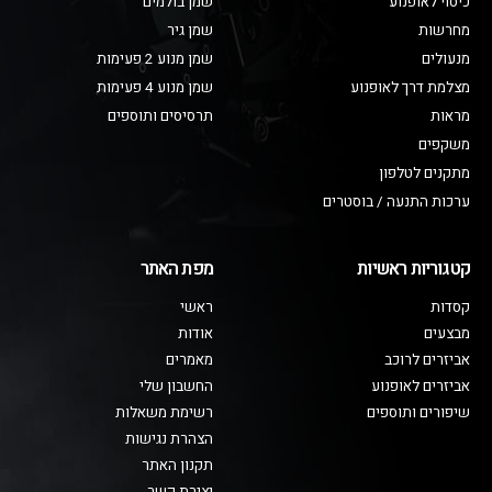
כיסוי לאופנוע
שמן בולמים
מחרשות
שמן גיר
מנעולים
שמן מנוע 2 פעימות
מצלמת דרך לאופנוע
שמן מנוע 4 פעימות
מראות
תרסיסים ותוספים
משקפים
מתקנים לטלפון
ערכות התנעה / בוסטרים
קטגוריות ראשיות
מפת האתר
קסדות
ראשי
מבצעים
אודות
אביזרים לרוכב
מאמרים
אביזרים לאופנוע
החשבון שלי
שיפורים ותוספים
רשימת משאלות
הצהרת נגישות
תקנון האתר