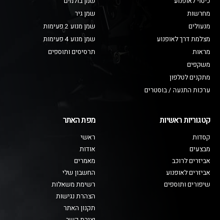
כיסוי לאופנוע
שמן בולמים
מחרשות
שמן גיר
מנעולים
שמן מנוע 2 פעימות
מצלמת דרך לאופנוע
שמן מנוע 4 פעימות
מראות
תרסיסים ותוספים
משקפים
מתקנים לטלפון
ערכות התנעה / בוסטרים
קטגוריות ראשיות
מפת האתר
קסדות
ראשי
מבצעים
אודות
אביזרים לרוכב
מאמרים
אביזרים לאופנוע
החשבון שלי
שיפורים ותוספים
רשימת משאלות
הצהרת נגישות
תקנון האתר