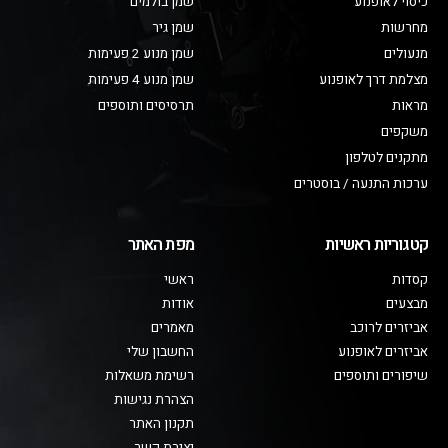
כיסוי לאופנוע
שמן בולמים
מחרשות
שמן גיר
מנעולים
שמן מנוע 2 פעימות
מצלמת דרך לאופנוע
שמן מנוע 4 פעימות
מראות
תרסיסים ותוספים
משקפים
מתקנים לטלפון
ערכות התנעה / בוסטרים
קטגוריות ראשיות
מפת האתר
קסדות
ראשי
מבצעים
אודות
אביזרים לרוכב
מאמרים
אביזרים לאופנוע
החשבון שלי
שיפורים ותוספים
רשימת משאלות
הצהרת נגישות
תקנון האתר