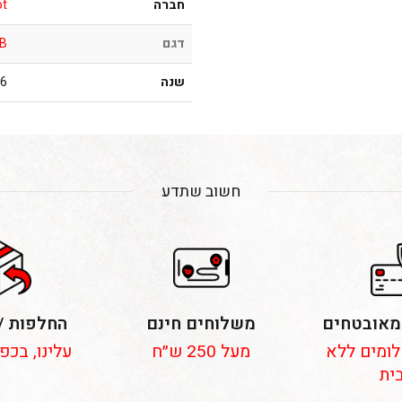
חברה
ot
דגם
B
שנה
001
חשוב שתדע
מאובטחים
משלוחים חינם
החלפות /
 תשלומים ללא
מעל 250 ש״ח
עלינו, בכפ
ית