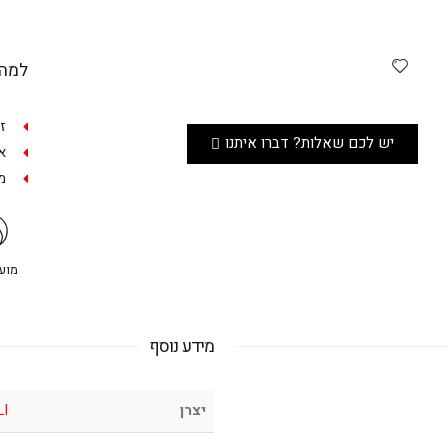
למה 
ז
יש לכם שאלות? דברו איתנו
אפש
מש
מועדו
מידע נוסף
יצרן
LI