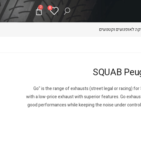
0
0
ה לאופנועים וקטנועים
"Go" is the range of exhausts (street legal or racing) fo
with a low-price exhaust with superior features. Go exhaust
good performances while keeping the noise under control. 