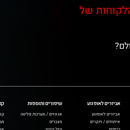
לקוחות של
לם?
אביזרים לאופנוע
שיפורים ותוספות
קט
אביזרים לאופנוע
אגזוזים / מערכות פליטה
קס
איתותים / וינקרים
מצברים
מב
גריפים
נוזל קירור
אבי