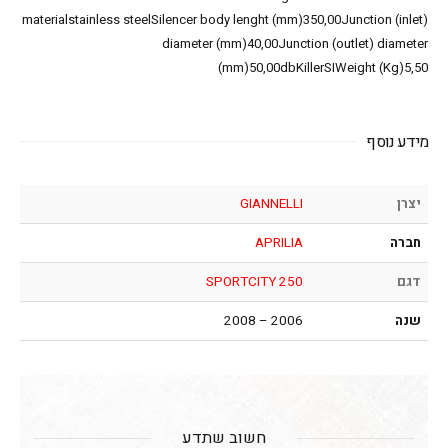
materialstainless steelSilencer body lenght (mm)350,00Junction (inlet)
diameter (mm)40,00Junction (outlet) diameter
(mm)50,00dbKillerSIWeight (Kg)5,50
מידע נוסף
יצרן
GIANNELLI
חברה
APRILIA
דגם
SPORTCITY 250
שנה
2006 – 2008
חשוב שתדע