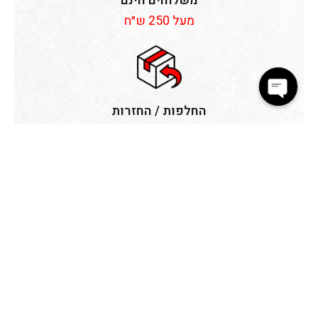
משלוחים חינם
מעל 250 ש״ח
החלפות / החזרות
Open
עלינו, בכפוף לתקנון
chaty
צוות מקצועי
למענה לכל שאלה