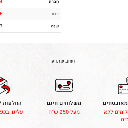
חברה
ot
דגם
E
שנה
001
חשוב שתדע
מאובטחים
משלוחים חינם
החלפות /
 תשלומים ללא
מעל 250 ש״ח
עלינו, בכפ
ית