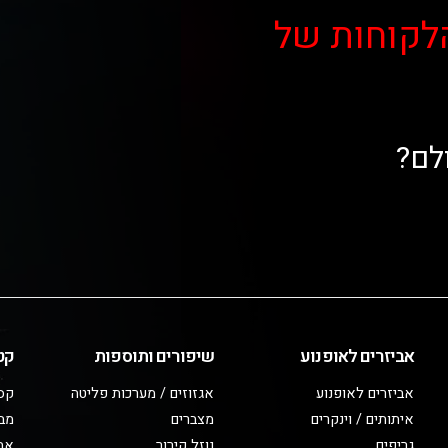
לקוחות של
לם?
אביזרים לאופנוע
שיפורים ותוספות
קט
אביזרים לאופנוע
אגזוזים / מערכות פליטה
קס
איתותים / וינקרים
מצברים
מב
גריפים
נוזל קירור
אבי