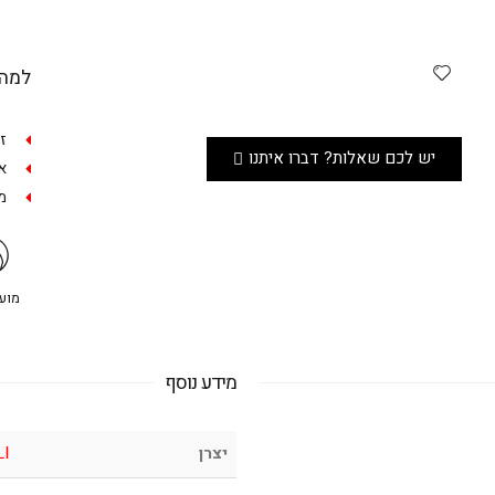
למה 
ז
יש לכם שאלות? דברו איתנו
אפש
מש
מועדו
מידע נוסף
יצרן
LI