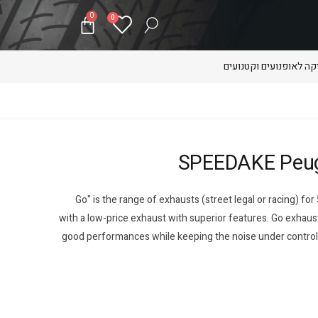
0
0
ה לאופנועים וקטנועים
"Go" is the range of exhausts (street legal or racing) fo
with a low-price exhaust with superior features. Go exhaust
good performances while keeping the noise under control. 